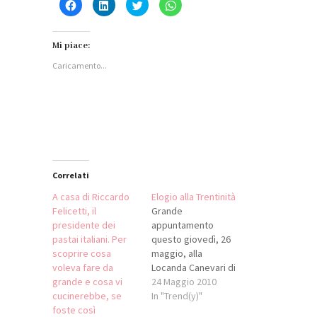
Fai
Fai
Fai
Fai
clic
clic
clic
clic
per
qui
qui
per
condividere
per
per
condividere
su
condividere
condividere
su
Facebook
su
su
WhatsApp
Mi piace:
(Si
LinkedIn
Twitter
(Si
apre
(Si
(Si
apre
Caricamento...
in
apre
apre
in
una
in
in
una
nuova
una
una
nuova
finestra)
nuova
nuova
finestra)
finestra)
finestra)
Correlati
A casa di Riccardo
Elogio alla Trentinità
Felicetti, il
Grande
presidente dei
appuntamento
pastai italiani. Per
questo giovedì, 26
scoprire cosa
maggio, alla
voleva fare da
Locanda Canevari di
grande e cosa vi
Volpedo (AL). Si
24 Maggio 2010
cucinerebbe, se
tratta di una serata
In "Trend(y)"
foste così
tutta dedicata al