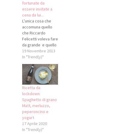
fortunate da
Trentino, dal titolo
essere invitate a
"Trentrentinità". A
cena da lui...
partire dalle 20
L’unica cosa che
andranno in scena i
accomuna quello
Mieli Thun, le note
che Riccardo
dei vini di Redondel
Felicetti voleva fare
e Walter Massa, le
da grande e quello
fragranze dei
che, con molta
19 Novembre 2013
monograno del
passione, oggi fa
In "Trend(y)"
Pastificio Felicetti e
con successo è la
le…
bontà: tra sognare
di essere il
poliziotto che
sconfigge i cattivi o
Ricetta da
il soccorritore
lockdown:
alpino che salva la
Spaghetto di grano
gente in pericolo e
Matt, merluzzo,
il produttore di
peperoncino e
pasta…
yogurt
17 Aprile 2020
In "Trend(y)"