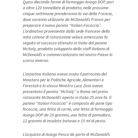
Quasi diecimila forme di formaggio Asiago DOP, pari
a oltre 120 tonnellate di prodotto, nelle prossime
cinque settimane prenderanno la via della Francia,
dove saranno utilizzate da McDonald’s France per
preparare il nuovo panino “Italian Focaccia”.
L’ordinativo proveniente dalla sede francese della
nota catena di ristorazione veloce americana fa
seguito al successo ottenuto in Italia dal panino
McItaly, prodotto sviluppato dallo staff italiano di
McDonald’s e commercializzato nel nostro Paese lo
scorso inverno.
L’iniziativa italiana aveva avuto il patrocinio del
Ministero per le Politiche Agricole, Alimentari e
Forestali e lo stesso Ministro Luca Zaia aveva
presentato il panino “McItaly” a Roma nel primo
ristorante McDonald’s aperto in Italia 25 anni fa.
Il
panino “Italian Focaccia” è composto da pane tipo
focaccia, una fetta di carne, una fetta di formaggio
Asiago DOP da 25 grammi, una fetta di pomodoro,
12 grammi di insalata batavia e 15 ml di pesto.
L’acquisto di Asiago fresco da parte di McDonald’s