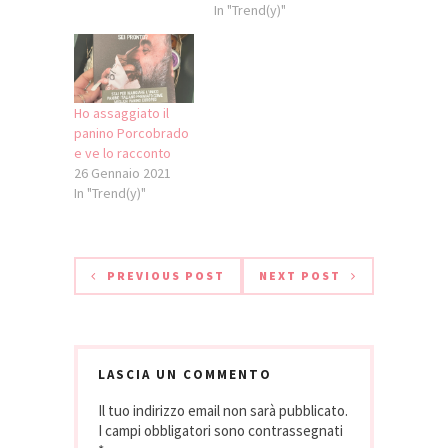
è mai capitato di
In "Trend(y)"
sognare di
snocciolare qualche
ricettina al
ricciolone della
cucina italiana o a
Ho assaggiato il
qualcuno dei suoi
panino Porcobrado
"simili" dei
e ve lo racconto
dell'olimpo dei
26 Gennaio 2021
fornelli?! Adesso
In "Trend(y)"
c'è una ghiotta
occasione per farlo.
…
PREVIOUS POST
NEXT POST
LASCIA UN COMMENTO
Il tuo indirizzo email non sarà pubblicato.
I campi obbligatori sono contrassegnati