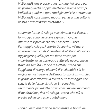
McDonald’s era proprio questo. Auguri di cuore per
un prosieguo che sappia mettere assieme i campi
italiani di qualità e quei tanti giovani che attraverso
McDonald’s consumano magari per la prima volta la
nostra straordinaria “pietanza”».
«Duemila forme di Asiago a settimana per il nostro
formaggio sono un ordine significativo», ha
affermato il presidente del Consorzio Tutela
Formaggio Asiago, Roberto Gasparini. «Al mero
valore economico dell’iniziativa di McDonald’s voglio
aggiungere quello, per me forse ancor più
importante, di un approccio culturale nuovo, che in
Italia ha seguìto il lancio di McItaly. Credo che
l’aggiunta di Asiago ai menù di Mcdonald’s sia la
miglior dimostrazione dell’importanza di un marchio
in grado di certificare la filiera di un formaggio che
spazia dalle forme di Asiago Stravecchio,
certamente più adatto ad un consumo nei momenti
di meditazione, fino all’Asiago Fresco, che più si
presta ad un consumo quotidiano».
«Con questa operazione si conferma la bontà del