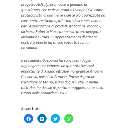
progetto McItaly, promosso a gennaio di
quest’anno, che vedeva proprio l’Asiago DOP come
protagonista di una tra le ricette più apprezzate dal
consumatore italiano, affermandosi come volano
per l’esportazione di prodotti italiani nel mondo»,
dichiara Roberto Masi, amministratore delegato
McDonald’s Italia. «L’apprezzamento di queste
nostre proposte ha anche valicato i confini
nazionali».
Il presidente Gasparini ha concluso: «Voglio
aggiungere che vendere un quantitativo così
importante di Asiago oltralpe inorgoglisce il nostro
Consorzio, poiché la Francia, Paese di grande
tradizione casearia, è uno di quelli che, insieme
all’Italia, ha deciso di puntare maggiormente sulla
tutela delle produzioni DOP».
Share this:
Fai
Fai
Fai
Fai
clic
clic
clic
clic
per
qui
qui
per
condividere
per
per
condividere