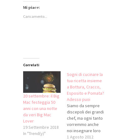
su
condividere
condividere
su
Facebook
su
su
WhatsApp
Mi piace:
(Si
LinkedIn
Twitter
(Si
apre
(Si
(Si
apre
Caricamento...
in
apre
apre
in
una
in
in
una
nuova
una
una
nuova
finestra)
nuova
nuova
finestra)
finestra)
finestra)
Correlati
Sogni di cucinare la
tua ricetta insieme
a Bottura, Cracco,
Esposito e Pomata?
20 settembre: il Big
Adesso puoi
Mac festeggia 50
Siamo da sempre
anni con una notte
discepoli dei grandi
da veri Big Mac
chef, ma ogni tanto
Lover
vorremmo anche
19 Settembre 2018
noi insegnare loro
In "Trend(y)"
qualcosa... A chi non
1 Agosto 2012