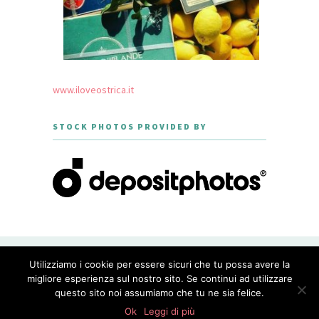
www.iloveostrica.it
STOCK PHOTOS PROVIDED BY
CREATED WITH LOVE BY GEISHA
Utilizziamo i cookie per essere sicuri che tu possa avere la
GOURMET - THEME DESIGNED BY
MERIDIANTHEMES
migliore esperienza sul nostro sito. Se continui ad utilizzare
questo sito noi assumiamo che tu ne sia felice.
PRIVACY POLICY
0
shares
Ok
Leggi di più