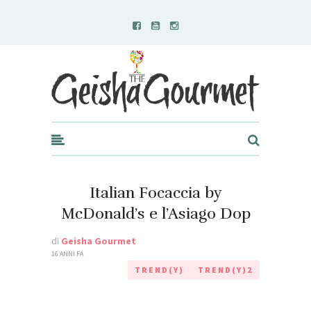
Geisha Gourmet
Italian Focaccia by
McDonald’s e l’Asiago Dop
di
Geisha Gourmet
16 ANNI FA
TREND(Y)
TREND(Y)2