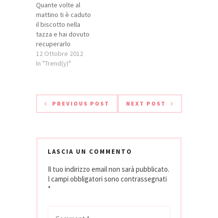
Quante volte al
mattino ti è caduto
il biscotto nella
tazza e hai dovuto
recuperarlo
sporcandoti le
12 Ottobre 2012
mani? E quante
In "Trend(y)"
invece hai dovuto
mangiarlo
inzuppato solo per
metà? Non il
PREVIOUS POST
NEXT POST
migliore dei modi
per iniziare la
giornata, vero?
Bene, allora questo
prodotto fa al caso
LASCIA UN COMMENTO
tuo: è
Il tuo indirizzo email non sarà pubblicato.
arrivato TheDipr, il
I campi obbligatori sono contrassegnati
cucchiaio…
*