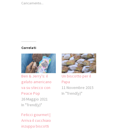
apre
(Si
(Si
apre
Caricamento...
in
apre
apre
in
una
in
in
una
nuova
una
una
nuova
finestra)
nuova
nuova
finestra)
finestra)
finestra)
Correlati
Ben & Jerry's: il
Un biscotto per il
gelato americano
Papa
va su stecco con
11 Novembre 2015
Peace Pop
In "Trend(y)"
26 Maggio 2021
In "Trend(y)"
Feticci gourmet |
Arriva il cucchiaio
inzuppa biscotti