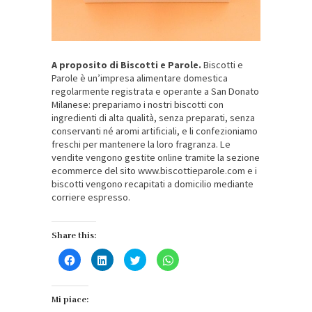
A proposito di Biscotti e Parole.
Biscotti e
Parole è un’impresa alimentare domestica
regolarmente registrata e operante a
San Donato
Milanese: prepariamo i nostri biscotti con
ingredienti di alta qualità, senza preparati, senza
conservanti né aromi artificiali, e li confezioniamo
freschi per mantenere la loro fragranza. Le
vendite vengono gestite online tramite la sezione
ecommerce del sito www.biscottieparole.com e i
biscotti vengono recapitati a domicilio mediante
corriere espresso.
Share this:
Fai
Fai
Fai
Fai
clic
clic
clic
clic
per
qui
qui
per
condividere
per
per
condividere
su
condividere
condividere
su
Facebook
su
su
WhatsApp
Mi piace:
(Si
LinkedIn
Twitter
(Si