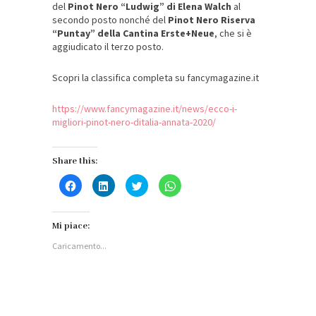
del
Pinot Nero “Ludwig” di Elena Walch
al
secondo posto nonché del
Pinot Nero Riserva
“Puntay” della Cantina Erste+Neue
, che si è
aggiudicato il terzo posto.
Scopri la classifica completa su fancymagazine.it
https://www.fancymagazine.it/news/ecco-i-
migliori-pinot-nero-ditalia-annata-2020/
Share this:
Fai
Fai
Fai
Fai
clic
clic
clic
clic
per
qui
qui
per
condividere
per
per
condividere
su
condividere
condividere
su
Facebook
su
su
WhatsApp
Mi piace:
(Si
LinkedIn
Twitter
(Si
apre
(Si
(Si
apre
Caricamento...
in
apre
apre
in
una
in
in
una
nuova
una
una
nuova
finestra)
nuova
nuova
finestra)
finestra)
finestra)