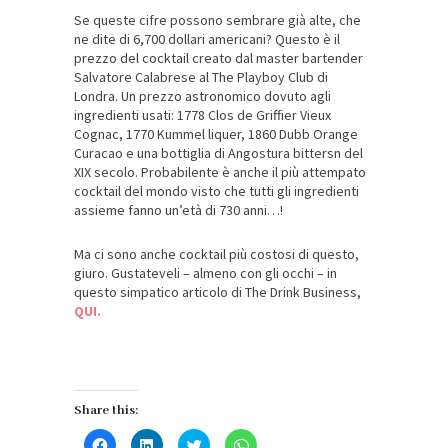
Se queste cifre possono sembrare già alte, che
ne dite di 6,700 dollari americani? Questo è il
prezzo del cocktail creato dal master bartender
Salvatore Calabrese al The Playboy Club di
Londra. Un prezzo astronomico dovuto agli
ingredienti usati: 1778 Clos de Griffier Vieux
Cognac, 1770 Kummel liquer, 1860 Dubb Orange
Curacao e una bottiglia di Angostura bittersn del
XIX secolo. Probabilente è anche il più attempato
cocktail del mondo visto che tutti gli ingredienti
assieme fanno un’età di 730 anni…!
Ma ci sono anche cocktail più costosi di questo,
giuro. Gustateveli – almeno con gli occhi – in
questo simpatico articolo di The Drink Business,
QUI.
Share this:
Fai
Fai
Fai
Fai