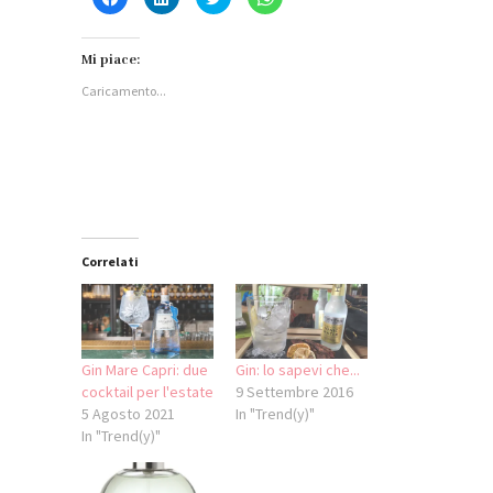
clic
clic
clic
clic
per
qui
qui
per
condividere
per
per
condividere
su
condividere
condividere
su
Facebook
su
su
WhatsApp
Mi piace:
(Si
LinkedIn
Twitter
(Si
apre
(Si
(Si
apre
Caricamento...
in
apre
apre
in
una
in
in
una
nuova
una
una
nuova
finestra)
nuova
nuova
finestra)
finestra)
finestra)
Correlati
Gin Mare Capri: due
Gin: lo sapevi che...
cocktail per l'estate
9 Settembre 2016
5 Agosto 2021
In "Trend(y)"
In "Trend(y)"