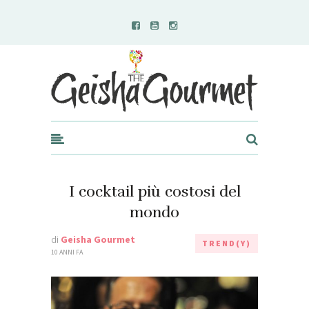
Geisha Gourmet
I cocktail più costosi del
mondo
di
Geisha Gourmet
TREND(Y)
10 ANNI FA