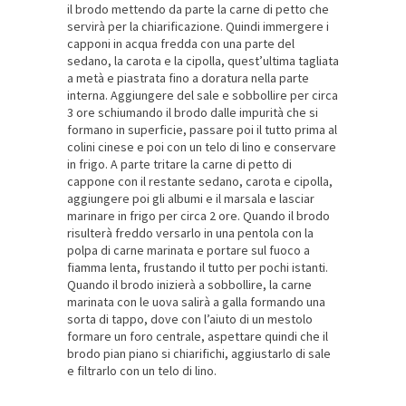
il brodo mettendo da parte la carne di petto che
servirà per la chiarificazione. Quindi immergere i
capponi in acqua fredda con una parte del
sedano, la carota e la cipolla, quest’ultima tagliata
a metà e piastrata fino a doratura nella parte
interna. Aggiungere del sale e sobbollire per circa
3 ore schiumando il brodo dalle impurità che si
formano in superficie, passare poi il tutto prima al
colini cinese e poi con un telo di lino e conservare
in frigo. A parte tritare la carne di petto di
cappone con il restante sedano, carota e cipolla,
aggiungere poi gli albumi e il marsala e lasciar
marinare in frigo per circa 2 ore. Quando il brodo
risulterà freddo versarlo in una pentola con la
polpa di carne marinata e portare sul fuoco a
fiamma lenta, frustando il tutto per pochi istanti.
Quando il brodo inizierà a sobbollire, la carne
marinata con le uova salirà a galla formando una
sorta di tappo, dove con l’aiuto di un mestolo
formare un foro centrale, aspettare quindi che il
brodo pian piano si chiarifichi, aggiustarlo di sale
e filtrarlo con un telo di lino.