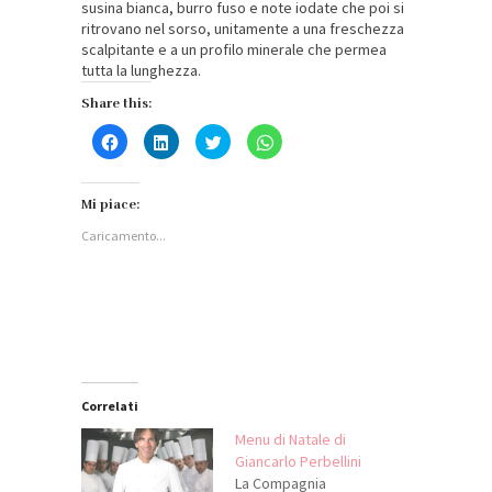
susina bianca, burro fuso e note iodate che poi si
ritrovano nel sorso, unitamente a una freschezza
scalpitante e a un profilo minerale che permea
tutta la lunghezza.
Share this:
Fai
Fai
Fai
Fai
clic
clic
clic
clic
per
qui
qui
per
condividere
per
per
condividere
su
condividere
condividere
su
Facebook
su
su
WhatsApp
Mi piace:
(Si
LinkedIn
Twitter
(Si
apre
(Si
(Si
apre
Caricamento...
in
apre
apre
in
una
in
in
una
nuova
una
una
nuova
finestra)
nuova
nuova
finestra)
finestra)
finestra)
Correlati
Menu di Natale di
Giancarlo Perbellini
La Compagnia