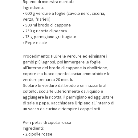
Ripieno di minestra maritata
Ingredienti:
• 600 g verdure a foglie (cavolo nero, cicoria,
verza, friarielli)
• 500 ml brodo di cappone
• 250 g ricotta di pecora
• 75 g parmigiano grattugiato
• Pepe e sale
Procedimento: Pulire le verdure ed eliminare i
gambi più legnosi, poi immergere le foglie
all’interno del brodo di cappone in ebollizione,
coprire e a fuoco spento lasciar ammorbidire le
verdure per circa 20 minuti.
Scolare le verdure dal brodo e sminuzzarle al
coltello, scolarle ulteriormente dal liquido e
aggiungere la ricotta, il parmigiano ed aggiustare
di sale e pepe. Racchiudere il ripieno all’interno di
un sacco da cucina e riempire i cappellotti.
Per i petali di cipolla rossa
Ingredienti:
• 2 cipolle rosse