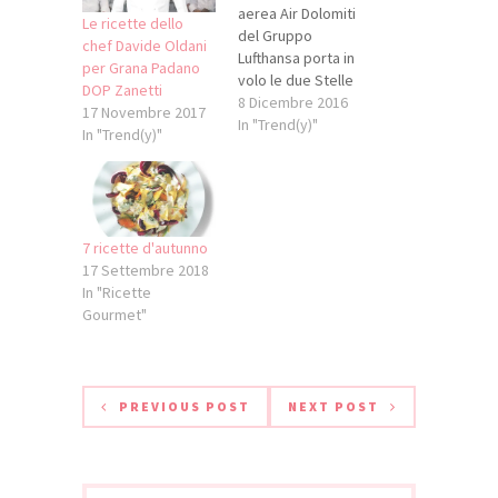
aerea Air Dolomiti
Le ricette dello
del Gruppo
chef Davide Oldani
Lufthansa porta in
per Grana Padano
volo le due Stelle
DOP Zanetti
Michelin dello Chef
8 Dicembre 2016
17 Novembre 2017
veronese e qui ci
In "Trend(y)"
In "Trend(y)"
propone 4 ricette
niente male per le
nostre tavole delle
feste. Provare per
credere :) Insalata
7 ricette d'autunno
di pasta, fagioli,
17 Settembre 2018
lenticchie e
In "Ricette
pomodoro confit
Gourmet"
Ingredienti per 4
persone - 300…
PREVIOUS POST
NEXT POST