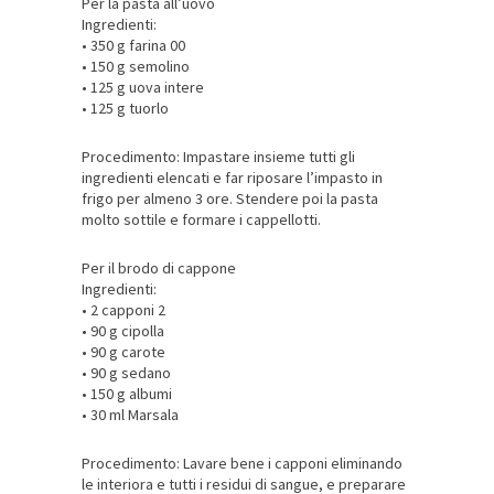
Per la pasta all’uovo
Ingredienti:
• 350 g farina 00
• 150 g semolino
• 125 g uova intere
• 125 g tuorlo
Procedimento: Impastare insieme tutti gli
ingredienti elencati e far riposare l’impasto in
frigo per almeno 3 ore. Stendere poi la pasta
molto sottile e formare i cappellotti.
Per il brodo di cappone
Ingredienti:
• 2 capponi 2
• 90 g cipolla
• 90 g carote
• 90 g sedano
• 150 g albumi
• 30 ml Marsala
Procedimento: Lavare bene i capponi eliminando
le interiora e tutti i residui di sangue, e preparare