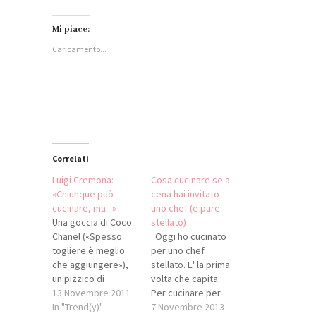
per
qui
qui
per
condividere
per
per
condividere
su
condividere
condividere
su
Facebook
su
su
WhatsApp
Mi piace:
(Si
LinkedIn
Twitter
(Si
apre
(Si
(Si
apre
Caricamento...
in
apre
apre
in
una
in
in
una
nuova
una
una
nuova
finestra)
nuova
nuova
finestra)
finestra)
finestra)
Correlati
Luigi Cremona:
Cosa cucinare se a
«Chiunque può
cena hai invitato
cucinare, ma...»
uno chef (e pure
Una goccia di Coco
stellato)
Chanel («Spesso
Oggi ho cucinato
togliere è meglio
per uno chef
che aggiungere»),
stellato. E' la prima
un pizzico di
volta che capita.
Giorgio Armani
13 Novembre 2011
Per cucinare per
(«Eleganza non è
In "Trend(y)"
una persona, in
7 Novembre 2013