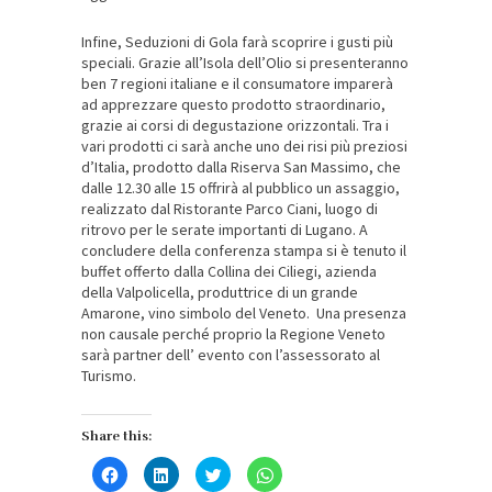
Infine, Seduzioni di Gola farà scoprire i gusti più
speciali. Grazie all’Isola dell’Olio si presenteranno
ben 7 regioni italiane e il consumatore imparerà
ad apprezzare questo prodotto straordinario,
grazie ai corsi di degustazione orizzontali. Tra i
vari prodotti ci sarà anche uno dei risi più preziosi
d’Italia, prodotto dalla Riserva San Massimo, che
dalle 12.30 alle 15 offrirà al pubblico un assaggio,
realizzato dal Ristorante Parco Ciani, luogo di
ritrovo per le serate importanti di Lugano. A
concludere della conferenza stampa si è tenuto il
buffet offerto dalla Collina dei Ciliegi, azienda
della Valpolicella, produttrice di un grande
Amarone, vino simbolo del Veneto. Una presenza
non causale perché proprio la Regione Veneto
sarà partner dell’ evento con l’assessorato al
Turismo.
Share this:
Fai
Fai
Fai
Fai
clic
clic
clic
clic