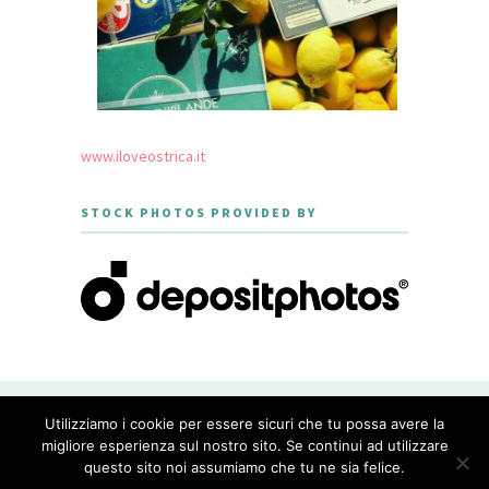
www.iloveostrica.it
STOCK PHOTOS PROVIDED BY
CREATED WITH LOVE BY GEISHA
Utilizziamo i cookie per essere sicuri che tu possa avere la
GOURMET - THEME DESIGNED BY
MERIDIANTHEMES
migliore esperienza sul nostro sito. Se continui ad utilizzare
questo sito noi assumiamo che tu ne sia felice.
PRIVACY POLICY