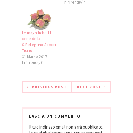
farsi notare, ma
generale, secondo
In "Trend(y)"
farsi ricordare») e
me bisogna
una presa di Jean
conoscerla bene,
Anthelme Brillat-
oppure devi avere
Savarin («Quelli che
le idee molto
si ingozzano o che
chiare. Io un po'
Le magnifiche 11
si ubriacano non
Enrico Croatti lo
cene della
sanno né bere né
conosco, e oggi ho
S.Pellegrino Sapori
mangiare»). Prende
cucinato per lui per
Ticino
forma da questi
dimostrargli quanto
31 Marzo 2017
ingredienti…
piacere…
In "Trend(y)"
PREVIOUS POST
NEXT POST
LASCIA UN COMMENTO
Il tuo indirizzo email non sarà pubblicato.
I campi obbligatori sono contrassegnati