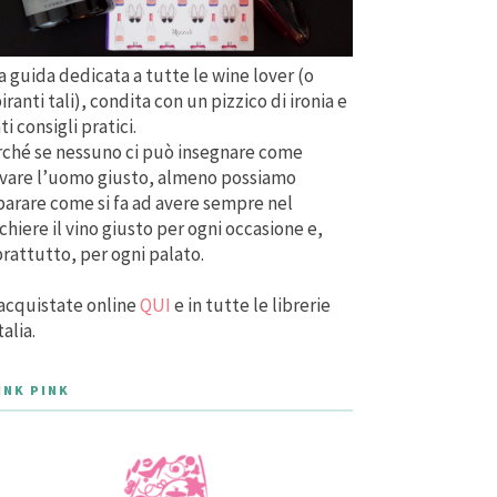
 guida dedicata a tutte le wine lover (o
iranti tali), condita con un pizzico di ironia e
ti consigli pratici.
ché se nessuno ci può insegnare come
vare l’uomo giusto, almeno possiamo
arare come si fa ad avere sempre nel
chiere il vino giusto per ogni occasione e,
rattutto, per ogni palato.
acquistate online
QUI
e in tutte le librerie
talia.
INK PINK