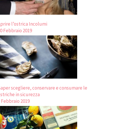
prire l’ostrica Incolumi
0 Febbraio 2019
aper scegliere, conservare e consumare le
striche in sicurezza
 Febbraio 2019