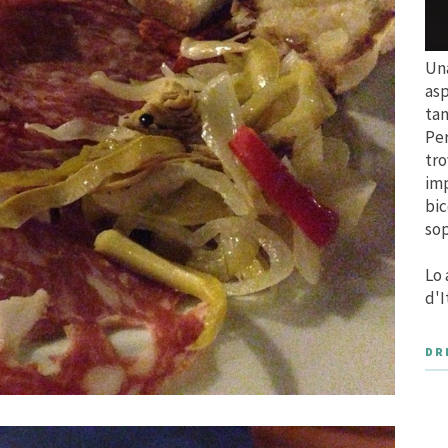
Una
asp
tan
Per
tro
imp
bic
sop
Lo 
d'I
DR