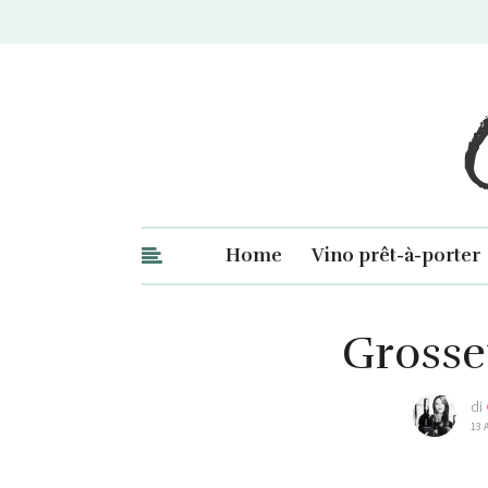
Ge
Home
Vino prêt-à-porter
Grosset
di
13 