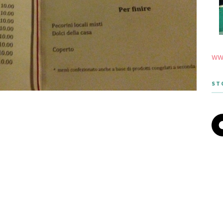
www
ST