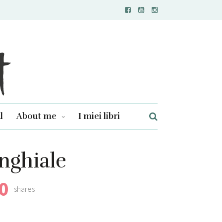
l
About me
I miei libri
inghiale
0
shares