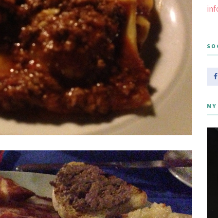
in
SO
MY