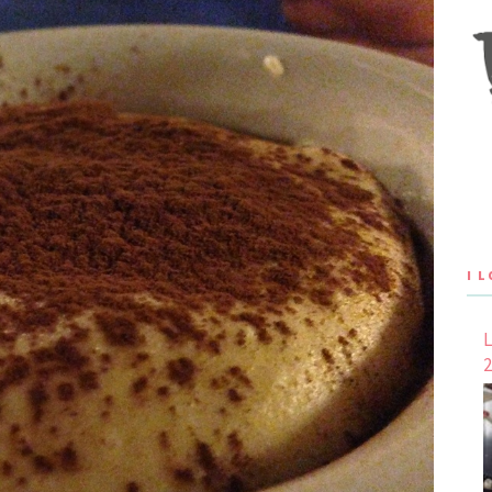
I 
L
2