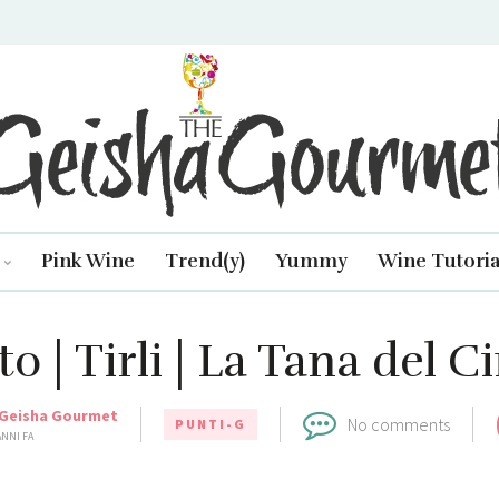
isha Gourmet
Pink Wine
Trend(y)
Yummy
Wine Tutoria
o | Tirli | La Tana del C
Geisha Gourmet
No comments
PUNTI-G
ANNI FA