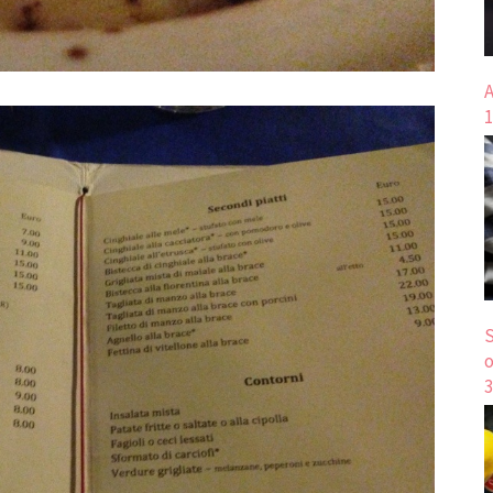
A
1
S
o
3