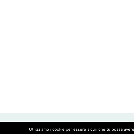
CREATED WITH LOVE BY GEISHA GOURMET -
Utilizziamo i cookie per essere sicuri che tu possa avere