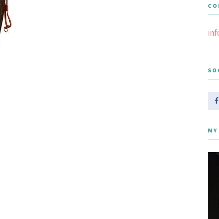
CO
in
SO
MY