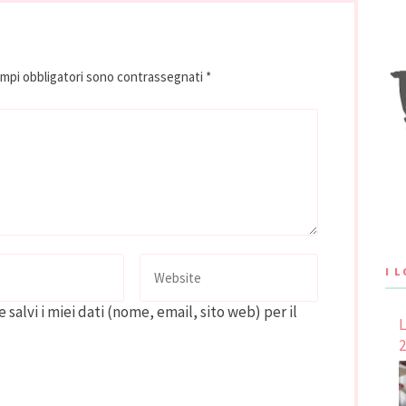
ampi obbligatori sono contrassegnati
*
I 
 salvi i miei dati (nome, email, sito web) per il
L
2