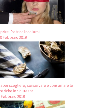
prire l’ostrica Incolumi
0 Febbraio 2019
aper scegliere, conservare e consumare le
striche in sicurezza
 Febbraio 2019