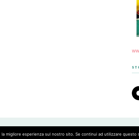
www
ST
 THEME DESIGNED BY MERIDIANTHEMES
 la migliore esperienza sul nostro sito. Se continui ad utilizzare questo 