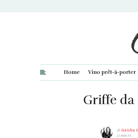
Ge
Home
Vino prêt-à-porter
Griffe da
di
Geisha 
13 ANNI FA