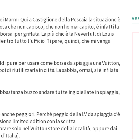
AB
i Marmi. Qui a Castiglione della Pescaia la situazione è
osa che non capisco, che non ho mai capito, è infatti la
orsa iper griffata. La più chic è la Neverfull di Louis
entro tutto l’ufficio. Ti pare, quindi, che mi venga
 soldi pure per usare come borsa da spiaggia una Vuitton,
di riutilizzarla in città. La sabbia, ormai, si è infilata
abbastanza buzzo andare tutte ingioiellate in spiaggia,
anche peggiori. Perché peggio della LV da spiaggia c’è
sione limited edition con la scritta
prare solo nel Vuitton store della località, oppure dai
d’Italia).