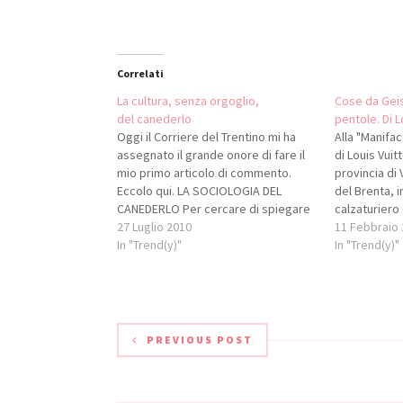
Correlati
La cultura, senza orgoglio,
Cose da Geis
del canederlo
pentole. Di 
Oggi il Corriere del Trentino mi ha
Alla "Manifac
assegnato il grande onore di fare il
di Louis Vuit
mio primo articolo di commento.
provincia di
Eccolo qui. LA SOCIOLOGIA DEL
del Brenta, i
CANEDERLO Per cercare di spiegare
calzaturiero
dove risiedono le difficoltà della
27 Luglio 2010
eccellenze de
11 Febbraio
ristorazione locale, bisogna
In "Trend(y)"
questa cosa 
In "Trend(y)"
mettersi la mano sul cuore ed
tanto avere i
ammettere che il Trentino ha un
chiama "Prisc
problema…
un'enorme sc
mt) di…
PREVIOUS POST