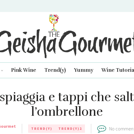
isha Gourmet
Pink Wine
Trend(y)
Yummy
Wine Tutoria
 spiaggia e tappi che sal
l’ombrellone
Gourmet
No commen
TREND(Y)
TREND(Y)2