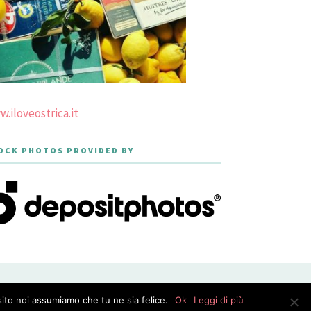
.iloveostrica.it
OCK PHOTOS PROVIDED BY
PRIVACY POLICY
sito noi assumiamo che tu ne sia felice.
Ok
Leggi di più