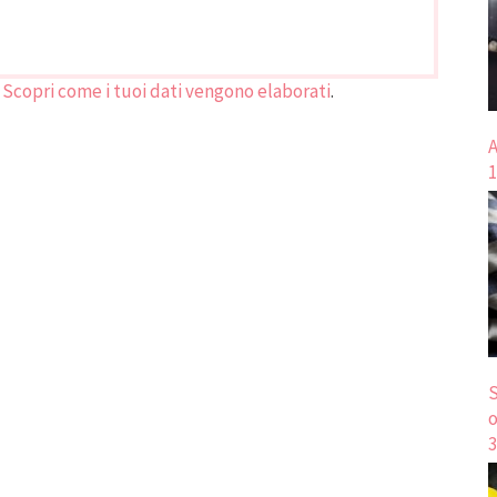
.
Scopri come i tuoi dati vengono elaborati
.
A
1
S
o
3