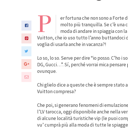
P
er fortuna che non sono a Forte de
molto più tranquilla. Se c’è una c
moda di andare in spiaggia con la b
Vuitton, che io uso tutto l’anno buttandoci d
voglia di usarla anche in vacanza?!
Lo so, lo so. Serve per dire “io posso. C’ho i
DG, Gucci…”. Sí, perché vorrai mica pensare poi 
ovunque.
Chi glielo dice a queste che è sempre stato 
Vuitton compresa?
Che poi, si generano fenomeni di emulazione 
l’LV tarocca, oggi disponibile anche nella ver
di alcune località turistiche vip (le puoi com
vu’ cumprà più alla moda di tutte le spiagge 