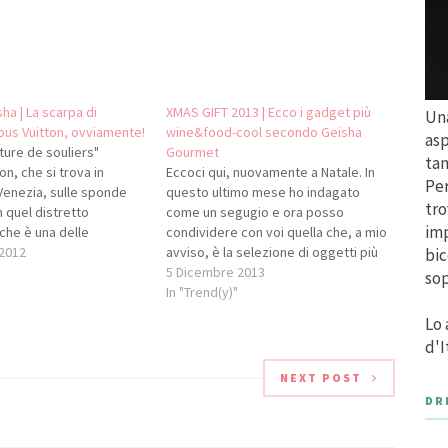
ha | La scarpa di
XMAS GIFT 2013 | Ecco i gadget più
Una
Lous Vuitton, ovviamente!
wine&food-cool secondo Geisha
asp
ture de souliers"
Gourmet
tan
ton, che si trova in
Eccoci qui, nuovamente a Natale. In
Per
 Venezia, sulle sponde
questo ultimo mese ho indagato
tro
n quel distretto
come un segugio e ora posso
imp
 che è una delle
condividere con voi quella che, a mio
l made in Italy, c'è
 2012
avviso, è la selezione di oggetti più
bic
magnifica che vorrei
cool da mettere sotto l'albero per
5 Dicembre 2013
sop
n giardino anch'io... Si
una o un food & wine lover. Iniziamo
In "Trend(y)"
illa" ed è
da questo: TAM TAM di…
Lo 
arpa scultura (alta 4,70
d'I
NEXT POST
DR