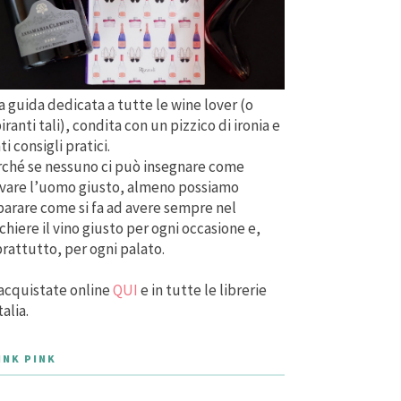
 guida dedicata a tutte le wine lover (o
iranti tali), condita con un pizzico di ironia e
ti consigli pratici.
ché se nessuno ci può insegnare come
vare l’uomo giusto, almeno possiamo
arare come si fa ad avere sempre nel
chiere il vino giusto per ogni occasione e,
rattutto, per ogni palato.
acquistate online
QUI
e in tutte le librerie
talia.
INK PINK