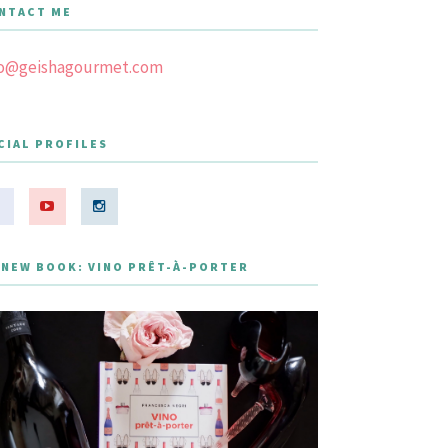
NTACT ME
fo@geishagourmet.com
CIAL PROFILES
 NEW BOOK: VINO PRÊT-À-PORTER