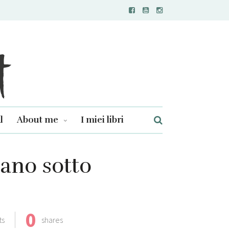
l
About me
I miei libri
tano sotto
0
ts
shares