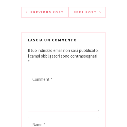
al Park Hyatt Milano,
che si tingerà di
PREVIOUS POST
NEXT POST
rosa e manda in
scena una serata
dedicata a un’icona
della cultura pop
e…
LASCIA UN COMMENTO
Il tuo indirizzo email non sarà pubblicato.
I campi obbligatori sono contrassegnati
*