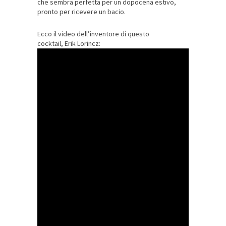
che sembra perfetta per un dopocena estivo,
pronto per ricevere un bacio.
Ecco il video dell’inventore di questo
cocktail,
Erik Lorincz: