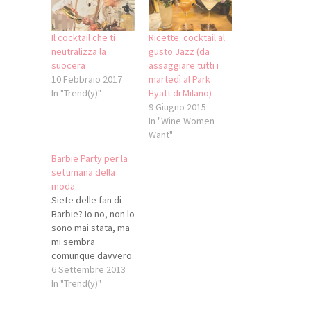
Il cocktail che ti
Ricette: cocktail al
neutralizza la
gusto Jazz (da
suocera
assaggiare tutti i
10 Febbraio 2017
martedì al Park
In "Trend(y)"
Hyatt di Milano)
9 Giugno 2015
In "Wine Women
Want"
Barbie Party per la
settimana della
moda
Siete delle fan di
Barbie? Io no, non lo
sono mai stata, ma
mi sembra
comunque davvero
originale questo
6 Settembre 2013
party i programma il
In "Trend(y)"
17 settembre, a
partire dalle 18,30,