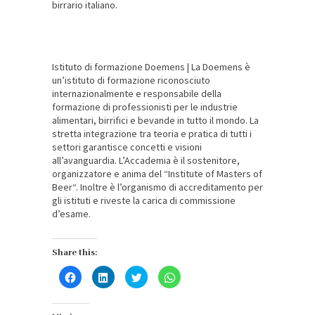
birrario italiano.
Istituto di formazione Doemens | La Doemens è
un’istituto di formazione riconosciuto
internazionalmente e responsabile della
formazione di professionisti per le industrie
alimentari, birrifici e bevande in tutto il mondo. La
stretta integrazione tra teoria e pratica di tutti i
settori garantisce concetti e visioni
all’avanguardia. L’Accademia è il sostenitore,
organizzatore e anima del “Institute of Masters of
Beer“. Inoltre è l’organismo di accreditamento per
gli istituti e riveste la carica di commissione
d’esame.
Share this:
Fai
Fai
Fai
Fai
clic
clic
clic
clic
per
qui
qui
per
condividere
per
per
condividere
su
condividere
condividere
su