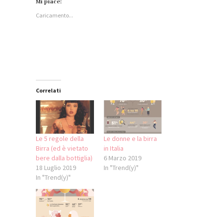
Facebook
su
su
WhatsApp
Mi piace:
(Si
LinkedIn
Twitter
(Si
apre
(Si
(Si
apre
Caricamento...
in
apre
apre
in
una
in
in
una
nuova
una
una
nuova
finestra)
nuova
nuova
finestra)
finestra)
finestra)
Correlati
Le 5 regole della
Le donne e la birra
Birra (ed è vietato
in Italia
bere dalla bottiglia)
6 Marzo 2019
18 Luglio 2019
In "Trend(y)"
In "Trend(y)"