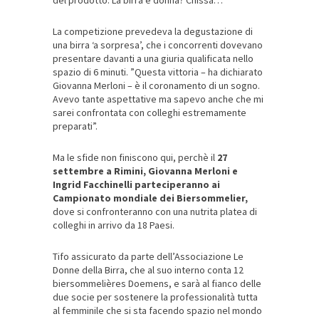
del prodotto. La birra è donna? Chissà…
La competizione prevedeva la degustazione di
una birra ‘a sorpresa’, che i concorrenti dovevano
presentare davanti a una giuria qualificata nello
spazio di 6 minuti. ”Questa vittoria – ha dichiarato
Giovanna Merloni – è il coronamento di un sogno.
Avevo tante aspettative ma sapevo anche che mi
sarei confrontata con colleghi estremamente
preparati”.
Ma le sfide non finiscono qui, perchè il
27
settembre a Rimini, Giovanna Merloni e
Ingrid Facchinelli parteciperanno ai
Campionato mondiale dei Biersommelier,
dove si confronteranno con una nutrita platea di
colleghi in arrivo da 18 Paesi.
Tifo assicurato da parte dell’Associazione Le
Donne della Birra, che al suo interno conta 12
biersommelières Doemens, e sarà al fianco delle
due socie per sostenere la professionalità tutta
al femminile che si sta facendo spazio nel mondo