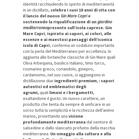
identità racchiudendo lo spirito di mediterraneità
in un distillato,
celebra i suoi 10 anni di vita con
il lancio del nuovo
Gin Mare Capri
e
sostenendo la riqualificazione di un
giardino
mediterraneo
presente sull’isola caprese. Gin
Mare Capri
,
ispirato ai sapori, ai colori, alle
essenze e ai maestosi paesaggi dell’iconica
isola di Capri
, conferma un sodalizio importante
con la perla del Mediterraneo per eccellenza. In
aggiunta alle botaniche classiche di Gin Mare quali
Oliva Arbequina, basilico italiano, timo turco,
rosmarino greco, coriandolo, ginepro,
cardamomo, nel suo cuore, si aggiungono in
distillazione due
ingredienti premium
, i
sapori
autentici ed emblematici degli
agrumi,
quali
limoni e i bergamotti
,
esaltandone il gusto. Un nuovo carattere, un
prodotto che tenta da sempre di unificare in un
sorso tutta la semplicità e la ricchezza dell’animo
marino, proiettando una
visione
profondamente mediterranea
dal sentore di
salsedine e dallo slanciato profumo della macchia
mediterranea.
Un omaggio alla cultura e alla