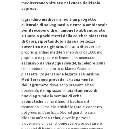
mediterraneo situato nel cuore dell’isola
caprese.
Il giardino mediterraneo è un progetto
culturale di salvaguardia e tutela ambientale
per il recupero di un limoneto abbandonato
situato a pochi metri dalla celebre piazzetta
di Capri, riportandolo alla sua bellezza
autentica e originaria.
Si tratta di un vero e
proprio giardino mediterraneo di circa 1000 mq
popolato da piante di limone con
accesso
esclusivo da Via Acquaviva 24
, la celebre salita
che conduce dal porto di Marina Grande in
piazzetta.
L’operazione legata al Giardino
Mediterraneo prevede il risanamento
dell’agrumeto
dove sono presenti alberi
decennali, il
rimpiazzo
e il
piantamento di
nuovi agrumi
e la
semina di erbe
aromatiche
come il timo, il basilico e il
rosmarino. Oltre alle attività legate al concetto
del
green and sustainable
, nel giardino sarà
allestita un’
area relax
, dove le persone
troveranno un’oasi di benessere per sostare e
rilassarsi di fronte al magico panorama caprese,