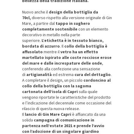
bellezza della tradizione italiana.
Nuovo anche il
design
della bottiglia da
70cl,
diverso rispetto alla versione originale di Gin
Mare, a partire dal
tappo in sughero
completamente sostenibile
con un elemento
decorativo in metallo nella parte
superiore.
L’etichetta è in tessuto bianco,
bordata di azzurro
. Il
collo della bottiglia
è
affusolato
mentre il
vetro ha un effetto
martellato ispirato alle coste rocciose erose
del mare e dalle increspature delle onde
,
conferendo alla confezione una sensazione
di
artigianalità
ed estrema
cura del dettaglio
.
A completare il design, un piccolo
cordoncino al
collo della bottiglia con la sagoma
cartonata dell’isola di Capri
sulla quale
vengono riportate le caratteristiche del prodotto
e l’indicazione del decennale come occasione del
rilascio di questa nuova release.
Il
lancio di Gin Mare Capri
è affiancato da una
solida
campagna di comunicazione
in
partenza nell’estate 2021
e prende l’avvio
con l’adozione di un singolare
giardino