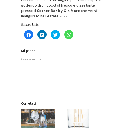
godendo di un cocktail fresco e dissetante
presso il
Corner Bar by Gin Mare
che verrà
inaugurato nell’estate 2022.
Share this:
Fai
Fai
Fai
Fai
clic
clic
clic
clic
per
qui
qui
per
condividere
per
per
condividere
su
condividere
condividere
su
Facebook
su
su
WhatsApp
Mi piace:
(Si
LinkedIn
Twitter
(Si
apre
(Si
(Si
apre
Caricamento...
in
apre
apre
in
una
in
in
una
nuova
una
una
nuova
finestra)
nuova
nuova
finestra)
finestra)
finestra)
Correlati