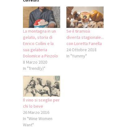
Correlati
La montagna in un
Se il tiramisù
gelato, storia di
diventa stagionale...
Enrico Collini e la
con Loretta Fanella
sua gelateria
24 Ottobre 2018
DolomIce a Pinzolo
In "Yummy"
8 Marzo 2020
In "Trend(y)"
Il vino si sceglie per
chi lo beve
26 Marzo 2016
In "Wine Women
Want"