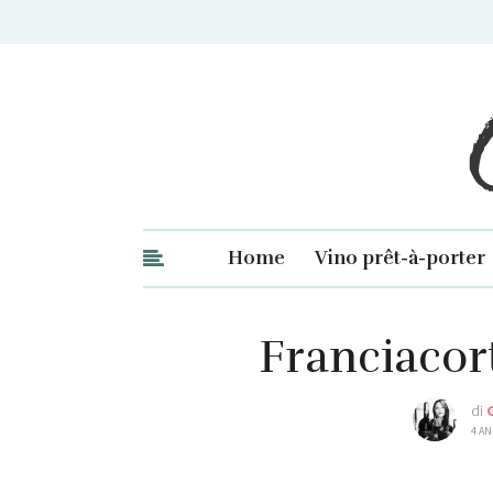
Ge
Home
Vino prêt-à-porter
Franciacor
di
4 AN