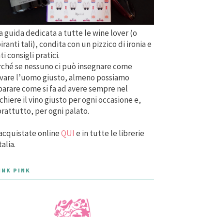
 guida dedicata a tutte le wine lover (o
iranti tali), condita con un pizzico di ironia e
ti consigli pratici.
ché se nessuno ci può insegnare come
vare l’uomo giusto, almeno possiamo
arare come si fa ad avere sempre nel
chiere il vino giusto per ogni occasione e,
rattutto, per ogni palato.
acquistate online
QUI
e in tutte le librerie
talia.
INK PINK