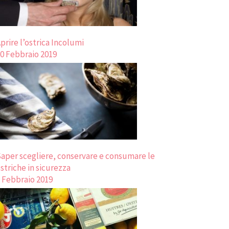
prire l’ostrica Incolumi
0 Febbraio 2019
aper scegliere, conservare e consumare le
striche in sicurezza
 Febbraio 2019