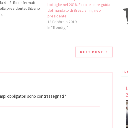
da 4 a 8. Riconfermati
bottiglie nel 2018. Ecco le linee guida
ella presidente, Silvano
del mandato di Brescianini, neo
e Maddalena Bersi Serlini
12
presidente
i. Un grande risultato,
13 Febbraio 2019
alla luce delle proposte
In "Trend(y)"
tive avanzate per il
to del…
NEXT POST
I 
L
2
ampi obbligatori sono contrassegnati
*