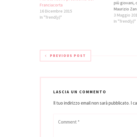
più giovani, 
Franciacorta
Maurizio Zan
16 Dicembre 2015
Brescianini 
3 Maggio 20
In "Trend(y)"
vicepresident
In "Trend(y)"
soprattutto 
molto restrit
miglioramen
PREVIOUS POST
LASCIA UN COMMENTO
Il tuo indirizzo email non sarà pubblicato.
I c