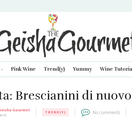
isha Gourmet
Pink Wine
Trend(y)
Yummy
Wine Tutoria
ta: Brescianini di nuovo
Geisha Gourmet
No comments
TREND(Y)
NI FA