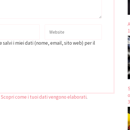
A
1
 salvi i miei dati (nome, email, sito web) per il
S
o
.
Scopri come i tuoi dati vengono elaborati
.
3