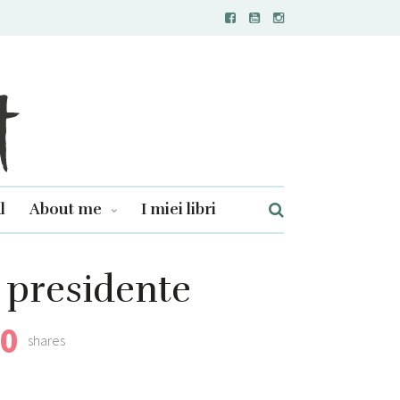
l
About me
I miei libri
 presidente
0
shares