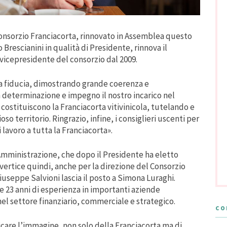
Consorzio Franciacorta, rinnovato in Assemblea questo
Brescianini in qualità di Presidente, rinnova il
vicepresidente del consorzio dal 2009.
 la fiducia, dimostrando grande coerenza e
 determinazione e impegno il nostro incarico nel
costituiscono la Franciacorta vitivinicola, tutelando e
 territorio. Ringrazio, infine, i consiglieri uscenti per
 lavoro a tutta la Franciacorta».
’Amministrazione, che dopo il Presidente ha eletto
ertice quindi, anche per la direzione del Consorzio
Giuseppe Salvioni lascia il posto a Simona Luraghi.
e 23 anni di esperienza in importanti aziende
el settore finanziario, commerciale e strategico.
CO
care l’immagine, non solo della Franciacorta ma di