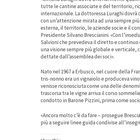
tutte le cantine associate e del territorio, r
internazionale. La dottoressa Luraghi dovrà c
con un’attenzione mirata ad una sempre più s
esterna, il territorio, le aziende socie e il co
Presidente Silvano Brescianini. «Con l’insed
Salvioni che prevedeva il diretto e continu
una visione sempre più globale e verticale,
dettate dall’assemblea dei soci».
Nato nel 1967 a Erbusco, nel cuore della Franc
tris-nonno era un vignaiolo e produceva vin
venisse riconosciuta come una delle denomi
trascorsa tra le vigne arriva il corso sommeli
condotto in Barone Pizzini, prima come socio
«Ancora molto c’è da fare – prosegue Brescian
più a seguire linee guida condivise all’insegn