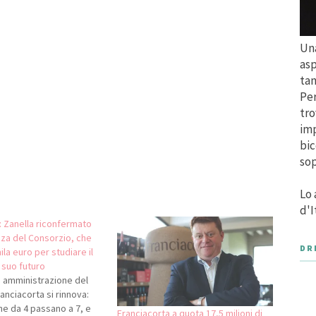
Una
asp
tan
Per
tro
imp
bic
sop
Lo 
d'I
: Zanella riconfermato
nza del Consorzio, che
DR
la euro per studiare il
l suo futuro
di amministrazione del
anciacorta si rinnova:
he da 4 passano a 7, e
Franciacorta a quota 17,5 milioni di