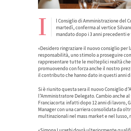
I
l Consiglio di Amministrazione del 
martedì, conferma al vertice Silvano 
mandato dopo i 3 anni precedenti e 
«Desidero ringraziare il nuovo consiglio per
responsabilità, uno stimolo a proseguire con
rappresentare tutte le molteplici realtà che 
promuovendo con forza anche il nostro prezioso
il contributo che hanno dato in questi anni di
Si è riunito questa sera il nuovo Consiglio d
l’Amministratore Delegato. Cambio anche al v
Franciacorta: infatti dopo 12 anni di lavoro, 
Manager con una carriera consolidata da oltr
multinazionali nel mass market e nel lusso, n
«Simona Luraghi dovrà ulteriormente qualifi