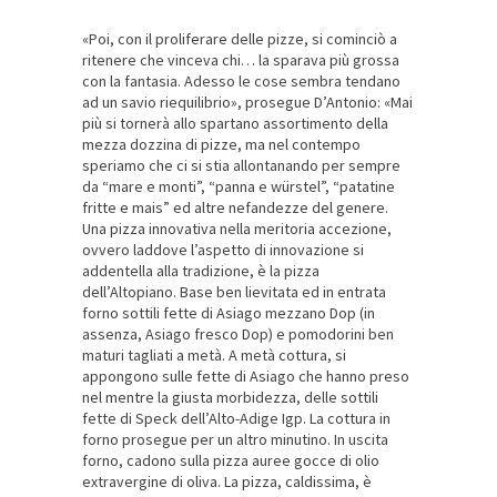
«Poi, con il proliferare delle pizze, si cominciò a
ritenere che vinceva chi… la sparava più grossa
con la fantasia. Adesso le cose sembra tendano
ad un savio riequilibrio», prosegue D’Antonio: «Mai
più si tornerà allo spartano assortimento della
mezza dozzina di pizze, ma nel contempo
speriamo che ci si stia allontanando per sempre
da “mare e monti”, “panna e würstel”, “patatine
fritte e mais” ed altre nefandezze del genere.
Una pizza innovativa nella meritoria accezione,
ovvero laddove l’aspetto di innovazione si
addentella alla tradizione, è la pizza
dell’Altopiano. Base ben lievitata ed in entrata
forno sottili fette di Asiago mezzano Dop (in
assenza, Asiago fresco Dop) e pomodorini ben
maturi tagliati a metà. A metà cottura, si
appongono sulle fette
di Asiago che hanno preso
nel mentre la giusta morbidezza, delle sottili
fette di Speck dell’Alto-Adige Igp. La cottura in
forno prosegue per un altro minutino. In uscita
forno, cadono sulla pizza auree gocce di olio
extravergine di oliva. La pizza, caldissima, è