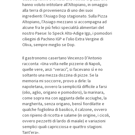
hanno voluto intitolare all’Altopiano, in omaggio
alla terra di provenienza di uno dei suoi
ingredienti: l’Asiago Dop stagionato. Sulla Pizza
Altopiano, l’Asiago mezzano si accompagna ad
alcune fra le più felici specialità alimentari del
nostro Paese: lo Speck Alto-Adige Igp, i pomodori
ciliegini di Pachino IGP e l’olio Extra Vergine di
Oliva, sempre meglio se Dop.
Il gastronomo casertano Vincenzo D’Antonio
racconta: «Una volta nelle pizzerie di Napoli,
quelle vere, anzi “veraci”, si facevano sì e no
soltanto una mezza dozzina di pizze. Se la
memoria mi soccorre, provo a dirle: la
napoletana, ovvero la semplicità difficile a farsi
(olio, aglio, origano e pomodoro), la marinara,
come sopra ma con aggiunta delle acciughe, la
margherita, senza origano, bensì fiordilatte e
qualche fogliolina di basilico, il calzone, ovvero
con ripieno di ricotta e salame (in origine, i cicoli,
ovvero pezzetti di lardo di maiale) e variazioni
semplici quali capricciosa e quattro stagioni.
Tant’era».