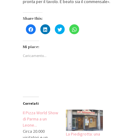
pronta per il tavolo. E beato sia il commensale».
Share this:
Fai
Fai
Fai
Fai
clic
clic
clic
clic
per
qui
qui
per
condividere
per
per
condividere
su
condividere
condividere
su
Facebook
su
su
WhatsApp
Mi piace:
(Si
LinkedIn
Twitter
(Si
apre
(Si
(Si
apre
Caricamento...
in
apre
apre
in
una
in
in
una
nuova
una
una
nuova
finestra)
nuova
nuova
finestra)
finestra)
finestra)
Correlati
Il Pizza World Show
di Parma a un
Leone...
Circa 20.000
La Piedigrotta: una
visitatori e un