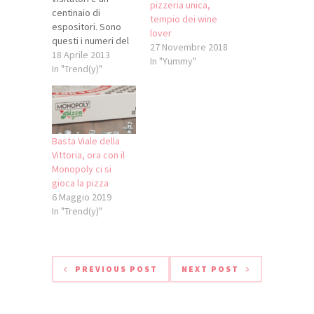
pizzeria unica,
centinaio di
tempio dei wine
espositori. Sono
lover
questi i numeri del
27 Novembre 2018
Pizza World Show, il
18 Aprile 2013
In "Yummy"
nuovo
In "Trend(y)"
appuntamento
ideato nella Food
Valley da Fiere di
Parma in
collaborazione con
Basta Viale della
il Campionato
Vittoria, ora con il
Mondiale della
Monopoly ci si
Pizza, che ha chiuso
gioca la pizza
ieri la sua prima
6 Maggio 2019
edizione,
In "Trend(y)"
eleggendo i
pizzaioli campioni
del mondo. E’…
PREVIOUS POST
NEXT POST