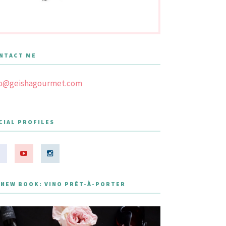
NTACT ME
fo@geishagourmet.com
CIAL PROFILES
 NEW BOOK: VINO PRÊT-À-PORTER