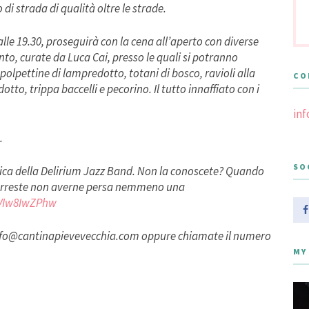
 di strada di qualità oltre le strade.
lle 19.30, proseguirà con la cena all’aperto con diverse
ento, curate da Luca Cai, presso le quali si potranno
 polpettine di lampredotto, totani di bosco, ravioli alla
CO
tto, trippa baccelli e pecorino. Il tutto innaffiato con i
in
.
SO
ca della Delirium Jazz Band. Non la conoscete? Quando
vorreste non averne persa nemmeno una
VIw8IwZPhw
info@cantinapievevecchia.c
om oppure chiamate il numero
MY