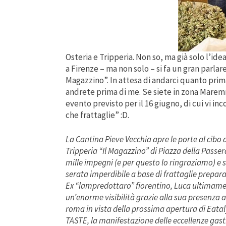
Osteria e Tripperia. Non so, ma già solo l’id
a Firenze – ma non solo – si fa un gran parlar
Magazzino”. In attesa di andarci quanto prima,
andrete prima di me. Se siete in zona Maremm
evento previsto per il 16 giugno, di cui vi i
che frattaglie” :D.
La Cantina Pieve Vecchia apre le porte al cibo d
Tripperia “Il Magazzino” di Piazza della Passera 
mille impegni (e per questo lo ringraziamo) e 
serata imperdibile a base di frattaglie prepa
Ex “lampredottaro” fiorentino, Luca ultimamen
un’enorme visibilità grazie alla sua presenza a
roma in vista della prossima apertura di Eata
TASTE, la manifestazione delle eccellenze ga