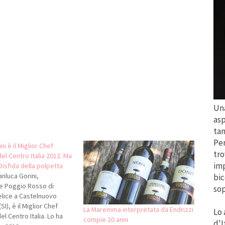
Una
asp
tan
Per
ni è il Miglior Chef
tro
l Centro Italia 2012. Ma
imp
Disfida della polpetta
anluca Gorini,
bic
te Poggio Rosso di
sop
lice a Castelnuovo
I), è il Miglior Chef
La Maremma interpretata da Endrizzi
Lo 
l Centro Italia. Lo ha
compie 20 anni
d'I