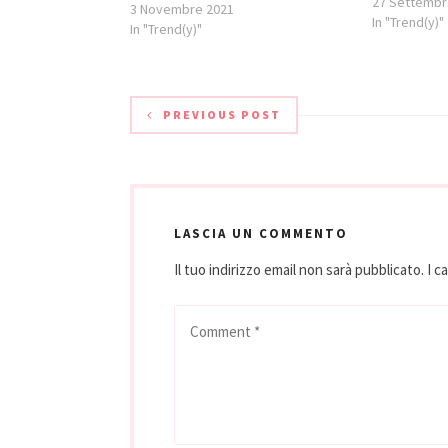
deciso una gi
27 Settembr
3 Novembre 2021
esperti del 
In "Trend(y)"
In "Trend(y)"
preferito a 
Mengoni e Da
termine di…
PREVIOUS POST
LASCIA UN COMMENTO
Il tuo indirizzo email non sarà pubblicato.
I c