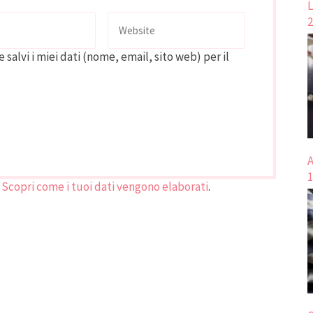
L
2
 salvi i miei dati (nome, email, sito web) per il
A
1
.
Scopri come i tuoi dati vengono elaborati
.