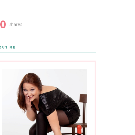
0
shares
OUT ME