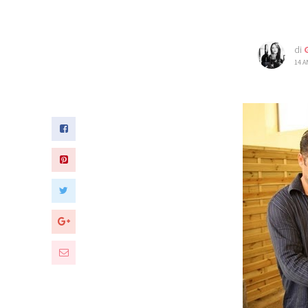
di
14 A