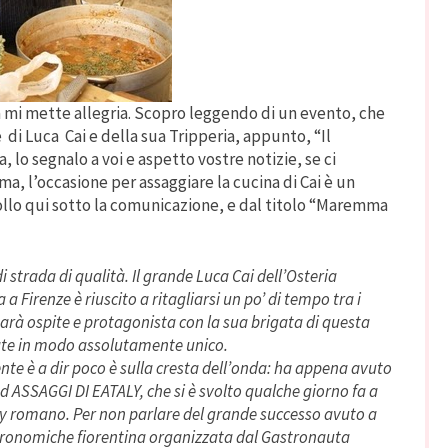
ea mi mette allegria. Scopro leggendo di un evento, che
e di Luca Cai e della sua Tripperia, appunto, “Il
 lo segnalo a voi e aspetto vostre notizie, se ci
a, l’occasione per assaggiare la cucina di Cai è un
ncollo qui sotto la comunicazione, e dal titolo “Maremma
i strada di qualità. Il grande Luca Cai dell’Osteria
a Firenze è riuscito a ritagliarsi un po’ di tempo tra i
sarà ospite e protagonista con la sua brigata di questa
rate in modo assolutamente unico.
te è a dir poco è sulla cresta dell’onda: ha appena avuto
d ASSAGGI DI EATALY, che si è svolto qualche giorno fa a
ly romano. Per non parlare del grande successo avuto a
stronomiche fiorentina organizzata dal Gastronauta