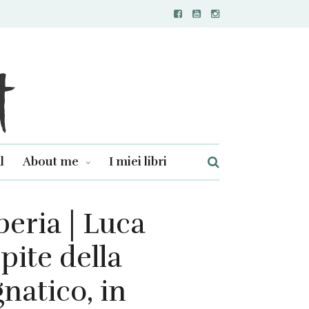
l
About me
I miei libri
peria | Luca
pite della
natico, in