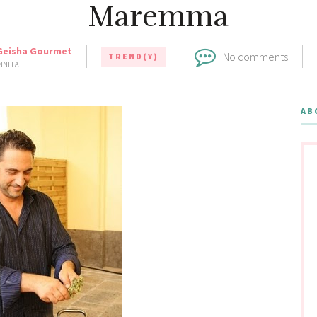
Maremma
Geisha Gourmet
No comments
TREND(Y)
NNI FA
AB