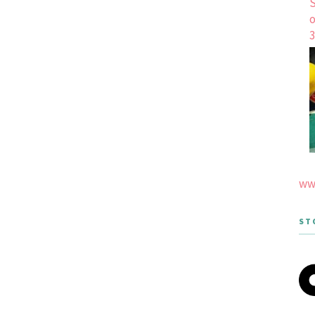
S
o
3
www
ST