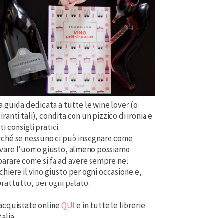
 guida dedicata a tutte le wine lover (o
iranti tali), condita con un pizzico di ironia e
ti consigli pratici.
ché se nessuno ci può insegnare come
vare l’uomo giusto, almeno possiamo
arare come si fa ad avere sempre nel
chiere il vino giusto per ogni occasione e,
rattutto, per ogni palato.
acquistate online
QUI
e in tutte le librerie
talia.