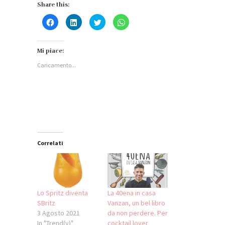
Share this:
Fai
Fai
Fai
Fai
clic
clic
clic
clic
per
qui
qui
per
condividere
per
per
condividere
su
condividere
condividere
su
Facebook
su
su
WhatsApp
Mi piace:
(Si
LinkedIn
Twitter
(Si
apre
(Si
(Si
apre
Caricamento...
in
apre
apre
in
una
in
in
una
nuova
una
una
nuova
finestra)
nuova
nuova
finestra)
finestra)
finestra)
Correlati
Lo Spritz diventa
La 40ena in casa
SBritz
Vanzan, un bel libro
3 Agosto 2021
da non perdere. Per
In "Trend(y)"
cocktail lover