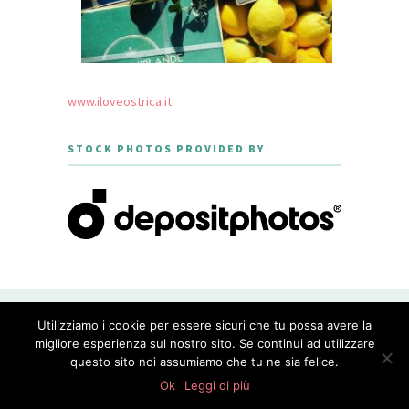
www.iloveostrica.it
STOCK PHOTOS PROVIDED BY
CREATED WITH LOVE BY GEISHA
Utilizziamo i cookie per essere sicuri che tu possa avere la
GOURMET - THEME DESIGNED BY
MERIDIANTHEMES
migliore esperienza sul nostro sito. Se continui ad utilizzare
questo sito noi assumiamo che tu ne sia felice.
PRIVACY POLICY
0
shares
Ok
Leggi di più
WordPress Appliance
- Powered by
TurnKey Linux