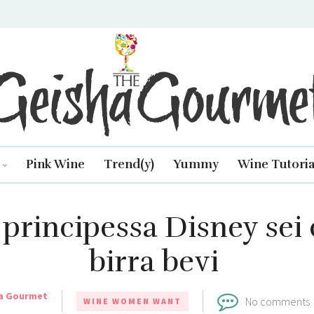
isha Gourmet
Pink Wine
Trend(y)
Yummy
Wine Tutoria
rincipessa Disney sei e
birra bevi
a Gourmet
No comments
WINE WOMEN WANT