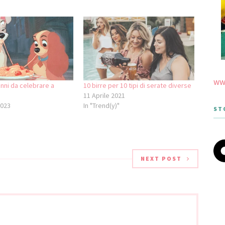
www
anni da celebrare a
10 birre per 10 tipi di serate diverse
11 Aprile 2021
2023
In "Trend(y)"
ST
NEXT POST