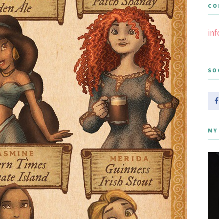
CO
in
SO
MY