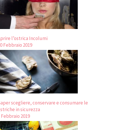
prire l’ostrica Incolumi
0 Febbraio 2019
aper scegliere, conservare e consumare le
striche in sicurezza
 Febbraio 2019