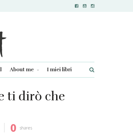
l
About me
I miei libri
 ti dirò che
0
shares