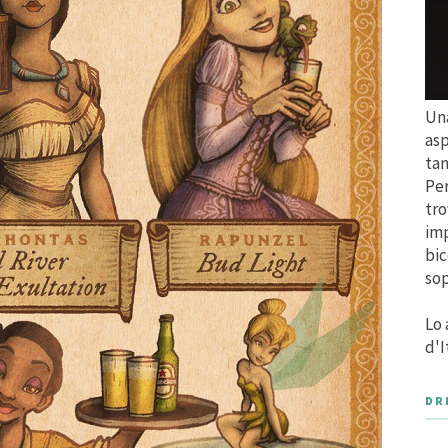
Una
asp
tan
Per
tro
imp
bic
sop
Lo 
d'I
DR