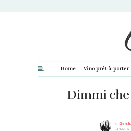
Ge
Home
Vino prêt-à-porter
Dimmi che p
di
Geish
11 ANNI FA