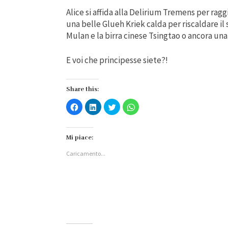
Alice si affida alla Delirium Tremens per ragg
una belle Glueh Kriek calda per riscaldare il 
Mulan e la birra cinese Tsingtao o ancora u
E voi che principesse siete?!
Share this:
Fai
Fai
Fai
Fai
clic
clic
clic
clic
per
qui
qui
per
condividere
per
per
condividere
su
condividere
condividere
su
Facebook
su
su
WhatsApp
Mi piace:
(Si
LinkedIn
Twitter
(Si
apre
(Si
(Si
apre
Caricamento...
in
apre
apre
in
una
in
in
una
nuova
una
una
nuova
finestra)
nuova
nuova
finestra)
finestra)
finestra)