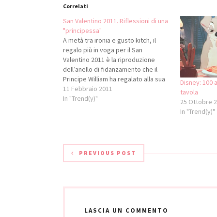
Correlati
San Valentino 2011. Riflessioni di una
"principessa"
A metà tra ironia e gusto kitch, il
regalo più in voga per il San
Valentino 2011 è la riproduzione
dell’anello di fidanzamento che il
Principe William ha regalato alla sua
Disney: 100 
fidanzata, la bella Kate Middleton, e
11 Febbraio 2011
tavola
che prima che a lei era appartenuto
In "Trend(y)"
25 Ottobre 
alla Principessa Diana. Se l’originale
In "Trend(y)"
costa…
PREVIOUS POST
LASCIA UN COMMENTO