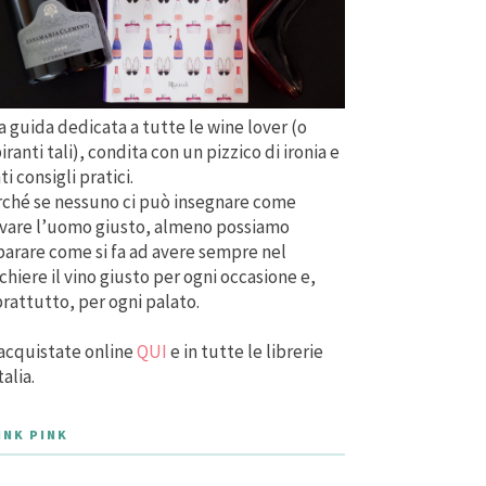
 guida dedicata a tutte le wine lover (o
iranti tali), condita con un pizzico di ironia e
ti consigli pratici.
ché se nessuno ci può insegnare come
vare l’uomo giusto, almeno possiamo
arare come si fa ad avere sempre nel
chiere il vino giusto per ogni occasione e,
rattutto, per ogni palato.
acquistate online
QUI
e in tutte le librerie
talia.
INK PINK