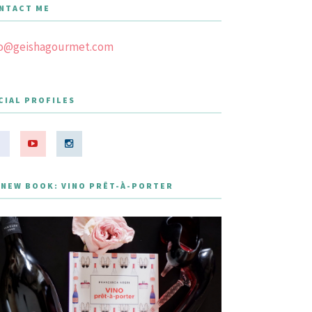
NTACT ME
fo@geishagourmet.com
CIAL PROFILES
 NEW BOOK: VINO PRÊT-À-PORTER