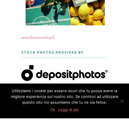
www.iloveostrica.it
STOCK PHOTOS PROVIDED BY
Utilizziamo i cookie per essere sicuri che tu possa avere la
migliore esperienza sul nostro sito. Se continui ad utilizzare
questo sito noi assumiamo che tu ne sia felice.
CREATED WITH LOVE BY GEISHA
0
GOURMET - THEME DESIGNED BY
shares
Ok
Leggi di più
MERIDIANTHEMES
PRIVACY POLICY