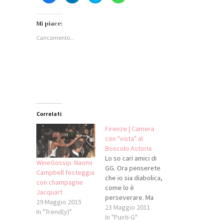
per
qui
qui
per
condividere
per
per
condividere
su
condividere
condividere
su
Facebook
su
su
WhatsApp
Mi piace:
(Si
LinkedIn
Twitter
(Si
apre
(Si
(Si
apre
Caricamento...
in
apre
apre
in
una
in
in
una
nuova
una
una
nuova
finestra)
nuova
nuova
finestra)
finestra)
finestra)
Correlati
Firenze | Camera
con "vista" al
Boscolo Astoria
Lo so cari amici di
WineGossip. Naomi
GG. Ora penserete
Campbell festeggia
che io sia diabolica,
con champagne
come lo è
Jacquart
perseverare. Ma
29 Maggio 2015
dopo la mia
23 Maggio 2011
In "Trend(y)"
disavventura al
In "Punti-G"