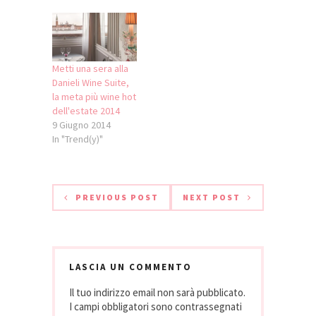
Boscolo Exedra di
Nizza (di cui
leggete qui) non
potevo credere
che questa grande
Metti una sera alla
catena italiana non
Danieli Wine Suite,
fosse più una
la meta più wine hot
garanzia di 4 e 5
dell'estate 2014
stelle e anche…
9 Giugno 2014
In "Trend(y)"
PREVIOUS POST
NEXT POST
LASCIA UN COMMENTO
Il tuo indirizzo email non sarà pubblicato.
I campi obbligatori sono contrassegnati