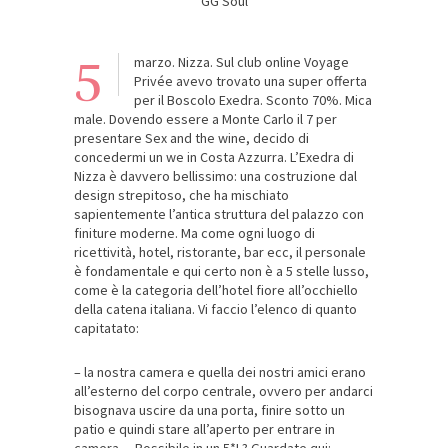
GG Soul
5
marzo. Nizza. Sul club online Voyage
Privée avevo trovato una super offerta
per il Boscolo Exedra. Sconto 70%. Mica
male. Dovendo essere a Monte Carlo il 7 per
presentare Sex and the wine, decido di
concedermi un we in Costa Azzurra. L’Exedra di
Nizza è davvero bellissimo: una costruzione dal
design strepitoso, che ha mischiato
sapientemente l’antica struttura del palazzo con
finiture moderne. Ma come ogni luogo di
ricettività, hotel, ristorante, bar ecc, il personale
è fondamentale e qui certo non è a 5 stelle lusso,
come è la categoria dell’hotel fiore all’occhiello
della catena italiana. Vi faccio l’elenco di quanto
capitatato:
– la nostra camera e quella dei nostri amici erano
all’esterno del corpo centrale, ovvero per andarci
bisognava uscire da una porta, finire sotto un
patio e quindi stare all’aperto per entrare in