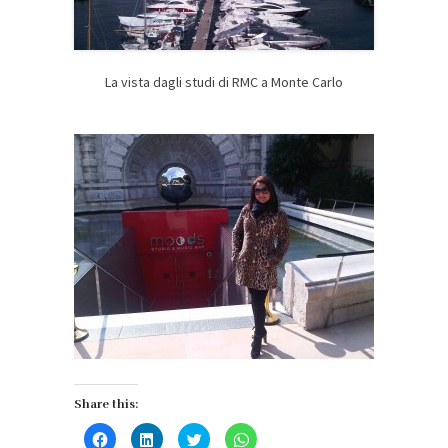
La vista dagli studi di RMC a Monte Carlo
Share this:
Fai
Fai
Fai
Fai
clic
clic
clic
clic