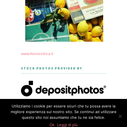
www.iloveostrica.it
STOCK PHOTOS PROVIDED BY
Utilizziamo i cookie per essere sicuri che tu possa avere la
migliore esperienza sul nostro sito. Se continui ad utilizzare
questo sito noi assumiamo che tu ne sia felice.
CREATED WITH LOVE BY GEISHA
0
GOURMET - THEME DESIGNED BY
shares
Ok
Leggi di più