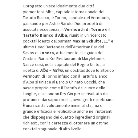
Il progetto unisce idealmente due città
piemontesi: Alba, capitale internazionale del
Tartufo Bianco, e Torino, capitale del Vermouth,
passando per Asti e Barolo. Due prodotti di
assoluta eccellenza, il
Vermouth di Torino
e il
Tartufo Bianco d’Alba
, riuniti in un ricercato
cocktail ideato dal barman
Maxim Schulte
, 11° e
ultimo Head Bartender dell’American Bar del
Savoy di
Londra
, attualmente alla guida del
Cocktail Bar al Kol Restaurant di Marylebone.
Nasce così, nella capitale del Regno Unito, la
ricetta di
Alba – Torino
, un cocktail dove lo Storico
Vermouth di Torino infuso con il Tartufo Bianco
d’Alba si unisce al Barolo Chinato Cocchi, che
nasce proprio come il Tartufo dal cuore delle
Langhe, e al London Dry Gin per un risultato dai
profumi e dai sapori ricchi, avvolgenti e inebrianti.
È una ricetta volutamente minimalista, ma di
grande efficacia e replicabile anche nei ristoranti
che dispongano dei quattro ingredienti originali
richiesti, con la certezza di ottenere un ottimo
cocktail stagionale di alto livello.