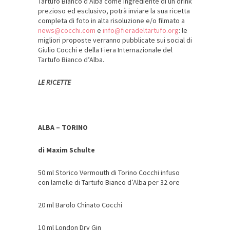
Tartufo Bianco d’Alba come ingrediente di un drink
prezioso ed esclusivo, potrà inviare la sua ricetta
completa di foto in alta risoluzione e/o filmato a
news@cocchi.com
e
info@fieradeltartufo.org
: le
migliori proposte verranno pubblicate sui social di
Giulio Cocchi e della Fiera Internazionale del
Tartufo Bianco d’Alba.
LE RICETTE
ALBA – TORINO
di Maxim Schulte
50 ml Storico Vermouth di Torino Cocchi infuso
con lamelle di Tartufo Bianco d’Alba per 32 ore
20 ml Barolo Chinato Cocchi
10 ml London Dry Gin