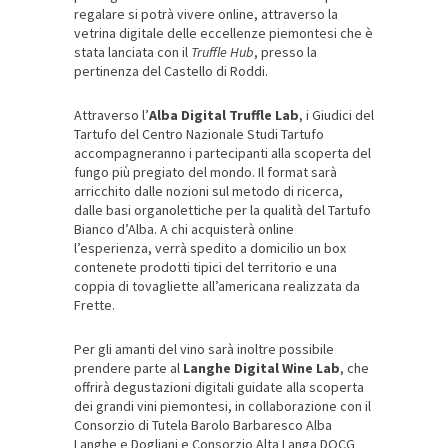
regalare si potrà vivere online, attraverso la
vetrina digitale delle eccellenze piemontesi che è
stata lanciata con il
Truffle Hub
, presso la
pertinenza del Castello di Roddi.
Attraverso l’
Alba Digital Truffle Lab
, i Giudici del
Tartufo del Centro Nazionale Studi Tartufo
accompagneranno i partecipanti alla scoperta del
fungo più pregiato del mondo. Il format sarà
arricchito dalle nozioni sul metodo di ricerca,
dalle basi organolettiche per la qualità del Tartufo
Bianco d’Alba. A chi acquisterà online
l’esperienza, verrà spedito a domicilio un box
contenete prodotti tipici del territorio e una
coppia di tovagliette all’americana realizzata da
Frette.
Per gli amanti del vino sarà inoltre possibile
prendere parte al
Langhe Digital Wine Lab
, che
offrirà degustazioni digitali guidate alla scoperta
dei grandi vini piemontesi, in collaborazione con il
Consorzio di Tutela Barolo Barbaresco Alba
Langhe e Dogliani e Consorzio Alta Langa DOCG