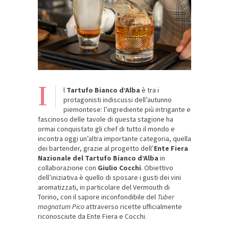
I
l
Tartufo Bianco d’Alba
è tra i
protagonisti indiscussi dell’autunno
piemontese: l’ingrediente più intrigante e
fascinoso delle tavole di questa stagione ha
ormai conquistato gli chef di tutto il mondo e
incontra oggi un’altra importante categoria, quella
dei bartender, grazie al progetto dell’
Ente Fiera
Nazionale del Tartufo Bianco d’Alba
in
collaborazione con
Giulio Cocchi
. Obiettivo
dell’iniziativa è quello di sposare i gusti dei vini
aromatizzati, in particolare del Vermouth di
Torino, con il sapore inconfondibile del
Tuber
magnatum Pico
attraverso ricette ufficialmente
riconosciute da Ente Fiera e Cocchi.