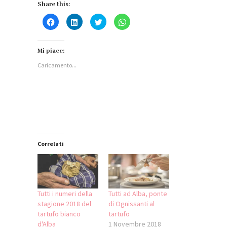
Share this:
Fai
Fai
Fai
Fai
clic
clic
clic
clic
per
qui
qui
per
condividere
per
per
condividere
su
condividere
condividere
su
Facebook
su
su
WhatsApp
Mi piace:
(Si
LinkedIn
Twitter
(Si
apre
(Si
(Si
apre
Caricamento...
in
apre
apre
in
una
in
in
una
nuova
una
una
nuova
finestra)
nuova
nuova
finestra)
finestra)
finestra)
Correlati
Tutti i numeri della
Tutti ad Alba, ponte
stagione 2018 del
di Ognissanti al
tartufo bianco
tartufo
d'Alba
1 Novembre 2018