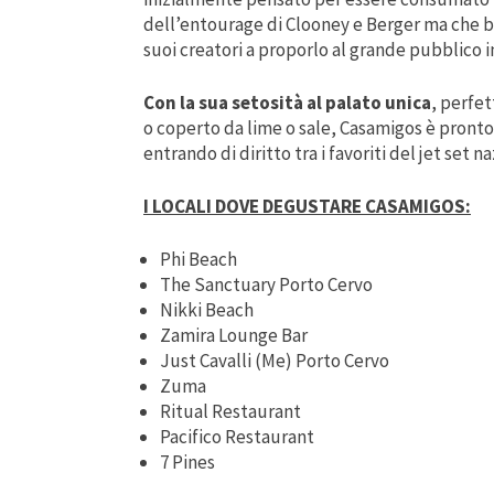
dell’entourage di Clooney e Berger ma che be
suoi creatori a proporlo al grande pubblico i
Con la sua setosità al palato unica
, perfe
o coperto da lime o sale, Casamigos è pronto 
entrando di diritto tra i favoriti del jet set n
I LOCALI DOVE DEGUSTARE CASAMIGOS:
Phi Beach
The Sanctuary Porto Cervo
Nikki Beach
Zamira Lounge Bar
Just Cavalli (Me) Porto Cervo
Zuma
Ritual Restaurant
Pacifico Restaurant
7 Pines