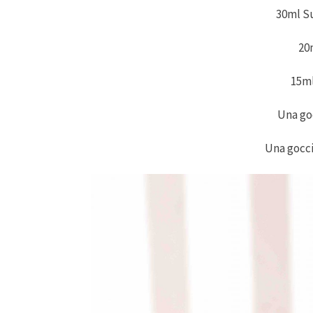
30ml S
20
15ml
Una goc
Una gocc