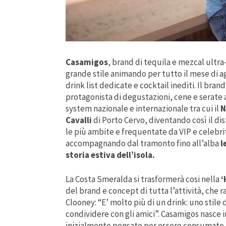
Casamigos
, brand di tequila e mezcal ultr
grande stile animando per tutto il mese di a
drink list dedicate e cocktail inediti. Il bran
protagonista di degustazioni, cene e serate 
system nazionale e internazionale tra cui il
N
Cavalli
di Porto Cervo, diventando così il dist
le più ambite e frequentate da VIP e celeb
accompagnando dal tramonto fino all’alba
l
storia estiva dell’isola.
La Costa Smeralda si trasformerà cosi nella
‘
del brand e concept di tutta l’attività, che r
Clooney: “E’ molto più di un drink: uno stile
condividere con gli amici”. Casamigos nasce inf
inizialmente pensato per essere consumato ne