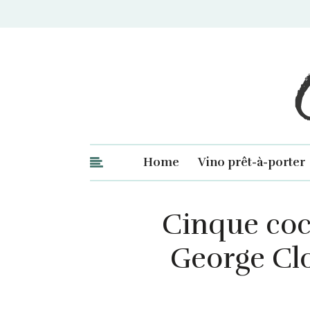
Ge
Home
Vino prêt-à-porter
Cinque cock
George Clo