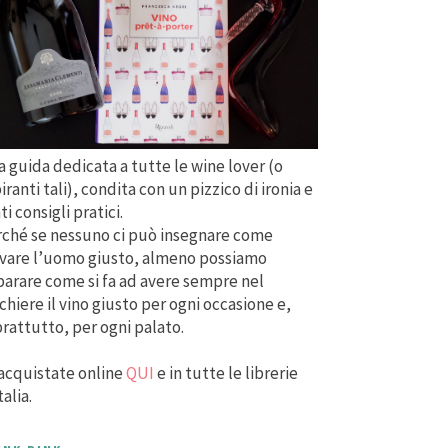
 guida dedicata a tutte le wine lover (o
iranti tali), condita con un pizzico di ironia e
ti consigli pratici.
ché se nessuno ci può insegnare come
vare l’uomo giusto, almeno possiamo
arare come si fa ad avere sempre nel
chiere il vino giusto per ogni occasione e,
rattutto, per ogni palato.
acquistate online
QUI
e in tutte le librerie
talia.