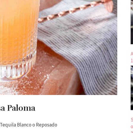
A
1
sa Paloma
S
Tequila Blanco o Reposado
o