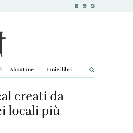
l
About me
I miei libri
al creati da
 locali più