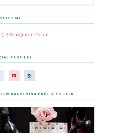
NTACT ME
fo@geishagourmet.com
CIAL PROFILES
 NEW BOOK: VINO PRÊT-À-PORTER