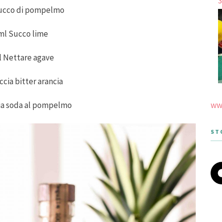
3
ucco di pompelmo
ml Succo lime
 Nettare agave
cia bitter arancia
www
ia soda al pompelmo
ST