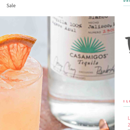
DR
Sale
I 
L
2