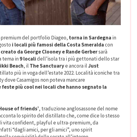
a-premium del portfolio Diageo,
torna in Sardegna
in
gosto
i locali più famosi della Costa Smeralda
con
d
creato da George Clooney e Rande Gerber
sarà
a tema in
9 locali
dell’isola tra i più gettonati dello star
ikki Beach
, il
The Sanctuary
e ancora il
Just
illato più in voga dell’estate 2022. Località iconiche tra
rity dove Casamigos non poteva mancare
e feste più cool nei locali che hanno segnato la
House of friends’
, traduzione anglosassone del nome
acconta lo spirito del distillato che, come dice lo stesso
 di vita confident, playful e ultra-premium, da
atti “dagli amici, per gli amici”, uno spirit
lla convivialità delle serate all’interno