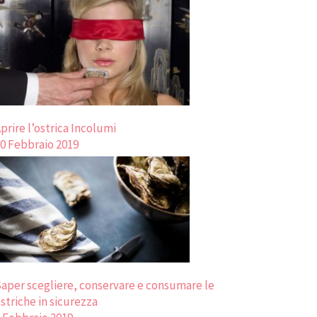
prire l’ostrica Incolumi
0 Febbraio 2019
aper scegliere, conservare e consumare le
striche in sicurezza