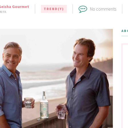
Geisha Gourmet
No comments
TREND(Y)
NI FA
AB