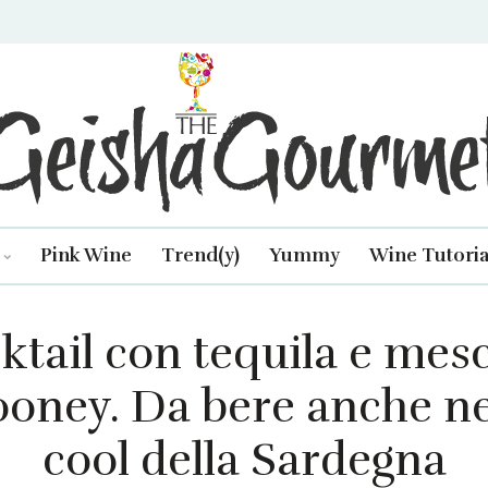
isha Gourmet
Pink Wine
Trend(y)
Yummy
Wine Tutoria
tail con tequila e mesc
oney. Da bere anche nei
cool della Sardegna