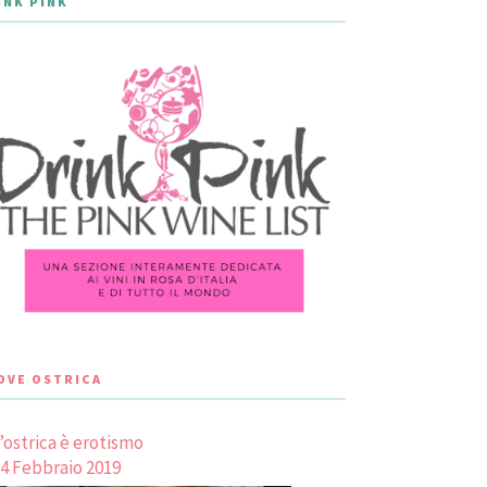
INK PINK
LOVE OSTRICA
’ostrica è erotismo
4 Febbraio 2019