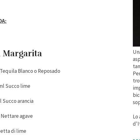
DA:
 Margarita
Una
asp
tan
Tequila Blanco o Reposado
Per
tro
ml Succo lime
imp
bic
l Succo arancia
sop
 Nettare agave
Lo 
d'I
etta di lime