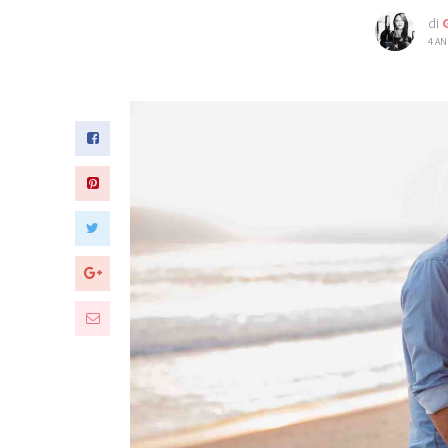
di
4 AN