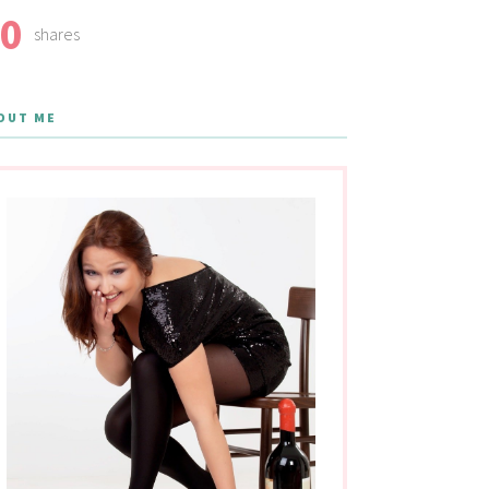
0
shares
OUT ME