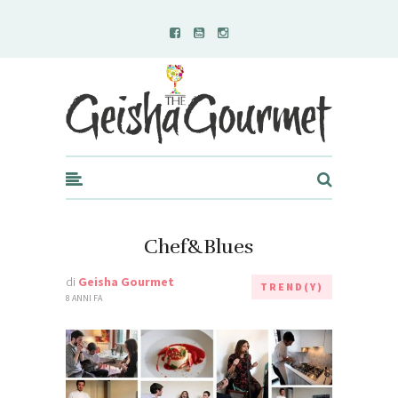
Geisha Gourmet
Chef&Blues
di
Geisha Gourmet
TREND(Y)
8 ANNI FA