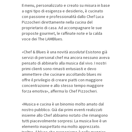
Il menu, personalizzato e creato su misura in base
a ogni tipo di esigenza e desiderio, è cucinato
con passione e professionalità dallo Chef Luca
Pizzocheri direttamente nella cucina del
proprietario di casa. Ad accompagnare le sue
proposte gourmet, le raffinate note e la calda
voce dei The LAMBlues.
«Chef & Blues è una novità assoluta! Esistono già
servizi di personal chef ma ancora nessuno aveva
pensato di abbinarlo alla musica dal vivo. I nostri
primi clienti sono rimasti entusiasti e devo
ammettere che cucinare ascoltando blues mi
offre il privilegio di creare piatti con maggiore
concentrazione e allo stesso tempo maggiore
forza emotiva», afferma lo Chef Pizzocheri.
«Musica e cucina è un binomio molto amato dal
nostro pubblico. Già dai primi eventi realizzati
insieme allo Chef abbiamo notato che rimangono
tutti piacevolmente sorpresi. La musica live è un
elemento inaspettato ma molto apprezzato.
Inoltre, il blues che proponiamo è nella maggior