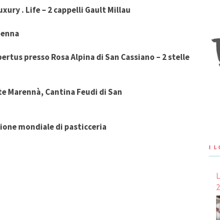
xury . Life – 2 cappelli Gault Millau
ienna
rtus presso Rosa Alpina di San Cassiano – 2 stelle
nte Marennà, Cantina Feudi di San
ione mondiale di pasticceria
I 
L
2