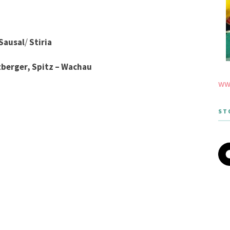
 Sausal
/
Stiria
zberger, Spitz – Wachau
www
ST