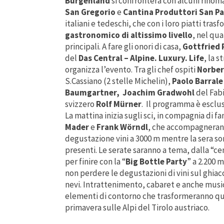
Burgenland
si confronterà con alcuni rinoma
San Gregorio
e
Cantina Produttori San P
italiani e tedeschi, che con i loro piatti tra
gastronomico di altissimo livello
, nel qua
principali. A fare gli onori di casa,
Gottfried 
del
Das Central – Alpine. Luxury. Life
, la 
organizza l’evento. Tra gli chef ospiti
Norber
S.Cassiano (2 stelle Michelin),
Paolo Barrale
Baumgartner,
Joachim Gradwohl
del Fabi
svizzero
Rolf Mürner
. Il programma è esclus
La mattina inizia sugli sci, in compagnia di f
Mader
e
Frank Wörndl
, che accompagnerann
degustazione vini a 3000 m mentre la sera so
presenti. Le serate saranno a tema, dalla “ce
per finire con la “
Big Bottle Party
” a 2.200 
non perdere le degustazioni di vini sul ghiacc
nevi. Intrattenimento, cabaret e anche musica
elementi di contorno che trasformeranno que
primavera sulle Alpi del Tirolo austriaco.