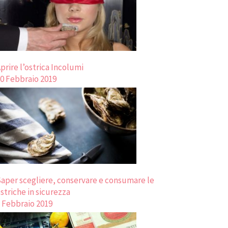
prire l’ostrica Incolumi
0 Febbraio 2019
aper scegliere, conservare e consumare le
striche in sicurezza
 Febbraio 2019