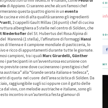
ti produttori di vini tedeschi e italiani, come
Feudi di
CO
aolo
di Appiano. Ci saranno anche alcuni famosi chef
sformeranno questa quattro giorni in un
evento
in
le cucina e vini di alta qualità saranno gli ingredienti
Prantl
, 2 cappelli Gault Millau (16 punti) chef di cucina
struttura alberghiera a 5 stelle nel centro di Sölden, che
t Niederkofler
del St. Hubertus del Rosa Alpina di
SO
del Marennà (1 stella), l’affinatore di formaggi
Hansi
os di Vienna e il campione mondiale di pasticceria, lo
ivo e ricco di appuntamenti durante tutte le giornate.
amosi campioni, tra i quali
Marc Girardelli, Günther
o i partecipanti in un’avventurosa escursione con
MY
no previste cene dove cucineranno i prestigiosi chef
na austriaca” alla “Grande serata italiana e tedesca”,
metri di quota nel cuore dell’area sciistica di Sölden. Da
iaio, raggiungibile sugli sci oppure con il gatto delle
 dal vivo, con melodie austriache e italiane, sono gli
sto incontro in un’autentica festa glamour di