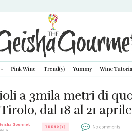
isha Gourmet
Pink Wine
Trend(y)
Yummy
Wine Tutoria
ioli a 3mila metri di quo
Tirolo, dal 18 al 21 aprile
Geisha Gourmet
No comments
TREND(Y)
NNI FA