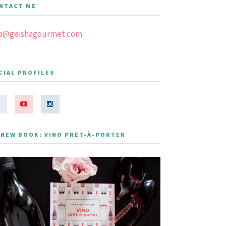
NTACT ME
fo@geishagourmet.com
CIAL PROFILES
 NEW BOOK: VINO PRÊT-À-PORTER