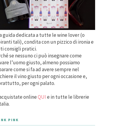
 guida dedicata a tutte le wine lover (o
iranti tali), condita con un pizzico di ironia e
ti consigli pratici.
ché se nessuno ci può insegnare come
vare l’uomo giusto, almeno possiamo
arare come si fa ad avere sempre nel
chiere il vino giusto per ogni occasione e,
rattutto, per ogni palato.
acquistate online
QUI
e in tutte le librerie
talia.
INK PINK