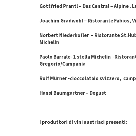
Gottfried Prantl – Das Central – Alpine . Lu
Joachim Gradwohl – Ristorante Fabios, V
Norbert Niederkofler – Ristorante St.Hube
Michelin
Paolo Barrale- 1 stella Michelin -Ristora
Gregorio/Campania
Rolf Mürner -cioccolataio svizzero, camp
Hansi Baumgartner – Degust
I produttori di vini austriaci presenti: