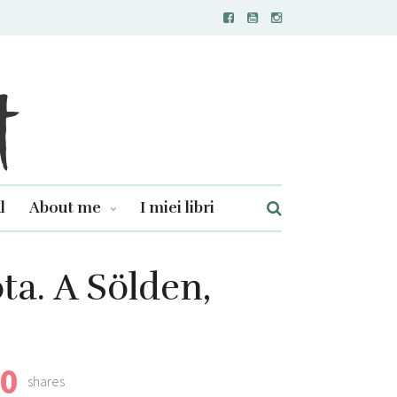
l
About me
I miei libri
ta. A Sölden,
0
shares