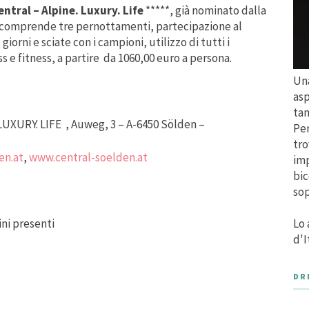
entral – Alpine. Luxury. Life
*****, già nominato dalla
, comprende tre pernottamenti, partecipazione al
orni e sciate con i campioni, utilizzo di tutti i
s e fitness, a partire da 1060,00 euro a persona.
Una
asp
tan
UXURY. LIFE , Auweg, 3 – A-6450 Sölden –
Per
tro
en.at
,
www.central-soelden.at
imp
bic
sop
ni presenti
Lo 
d'I
DR