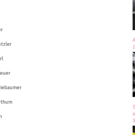
er
A
tzler
1
rl
euer
iebaumer
athum
S
o
h
3