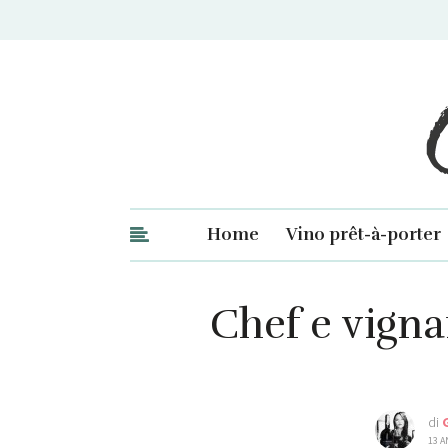
Ge
Home
Vino prêt-à-porter
Chef e vigna
di
13 A