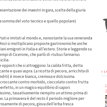
sentazione dei maestri in gara, scelta della giuria
 la somma del voto tecnico e quello popolare)
rtati e imitati al mondo e, nonostante la sua veneranda
 Anzi si moltiplicano proposte gastronomiche anche
iliani emigrati in Italia e all’estero. Storie e leggende su
empi di Cicerone, che parlò di «tubus farinarius
cilia.
e opposti che si attraggono: la cialda fritta, detta
ccante e quasi aspra. La ricotta di pecora, arricchita di
I 
nditi) è invece bianca, cremosa e dolcissima.
, croccante contro morbido, cioccolato contro frutta
L
erfetto, in un magico equilibrio di sapori.
2
issimo, tassativamente riempito un attimo prima di
La primavera è del resto il periodo migliore per
orosamente di pecora, giova dell’erba fresca