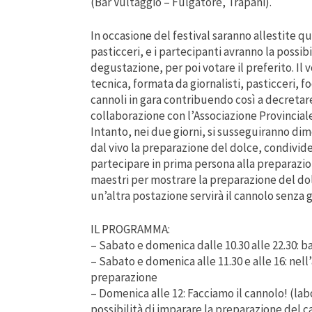
(Bar Vultaggio – Fulgatore, Trapani).
In occasione del festival saranno allestite 
pasticceri, e i partecipanti avranno la possibi
degustazione, per poi votare il preferito. Il 
tecnica, formata da giornalisti, pasticceri, f
cannoli in gara contribuendo così a decretare
collaborazione con l’Associazione Provinciale
Intanto, nei due giorni, si susseguiranno d
dal vivo la preparazione del dolce, condivid
partecipare in prima persona alla preparazio
maestri per mostrare la preparazione del do
un’altra postazione servirà il cannolo senza 
IL PROGRAMMA:
– Sabato e domenica dalle 10.30 alle 22.30: 
– Sabato e domenica alle 11.30 e alle 16: nel
preparazione
– Domenica alle 12: Facciamo il cannolo! (lab
possibilità di imparare la preparazione del ca