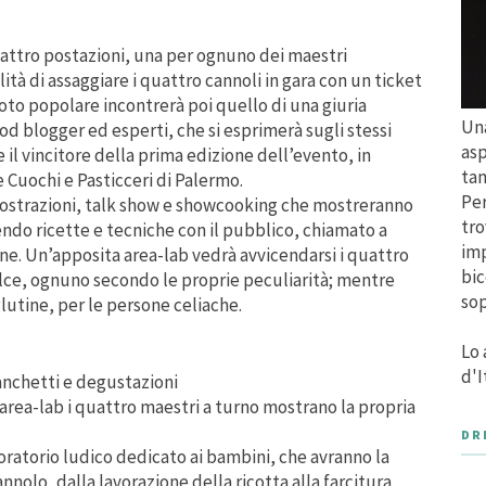
quattro postazioni, una per ognuno dei maestri
lità di assaggiare i quattro cannoli in gara con un ticket
voto popolare incontrerà poi quello di una giuria
Una
ood blogger ed esperti, che si esprimerà sugli stessi
asp
 il vincitore della prima edizione dell’evento, in
tan
 Cuochi e Pasticceri di Palermo.
Per
imostrazioni, talk show e showcooking che mostreranno
tro
endo ricette e tecniche con il pubblico, chiamato a
imp
ne. Un’apposita area-lab vedrà avvicendarsi i quattro
bic
lce, ognuno secondo le proprie peculiarità; mentre
sop
glutine, per le persone celiache.
Lo 
d'I
banchetti e degustazioni
l’area-lab i quattro maestri a turno mostrano la propria
DR
oratorio ludico dedicato ai bambini, che avranno la
nnolo, dalla lavorazione della ricotta alla farcitura