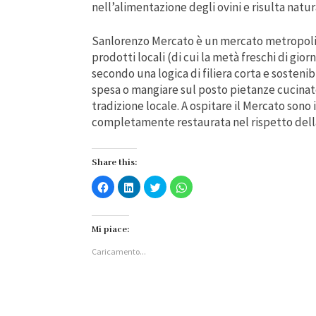
nell’alimentazione degli ovini e risulta natu
Sanlorenzo Mercato è un mercato metropolit
prodotti locali (di cui la metà freschi di giorna
secondo una logica di filiera corta e sosteni
spesa o mangiare sul posto pietanze cucinat
tradizione locale. A ospitare il Mercato sono i
completamente restaurata nel rispetto della
Share this:
Fai
Fai
Fai
Fai
clic
clic
clic
clic
per
qui
qui
per
condividere
per
per
condividere
su
condividere
condividere
su
Facebook
su
su
WhatsApp
Mi piace:
(Si
LinkedIn
Twitter
(Si
apre
(Si
(Si
apre
Caricamento...
in
apre
apre
in
una
in
in
una
nuova
una
una
nuova
finestra)
nuova
nuova
finestra)
finestra)
finestra)