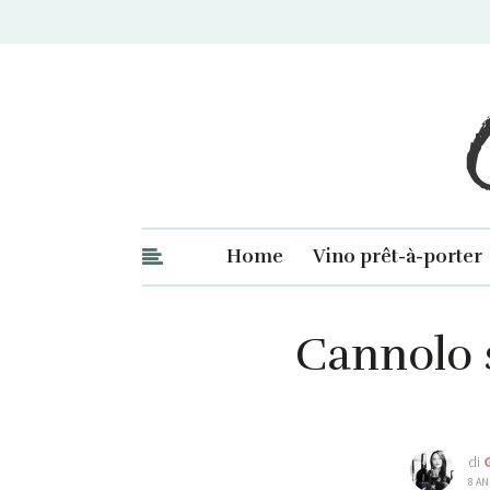
Ge
Home
Vino prêt-à-porter
Cannolo s
di
8 AN