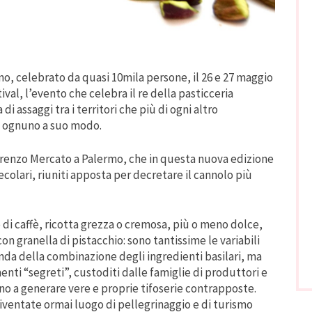
no, celebrato da quasi 10mila persone, il 26 e 27 maggio
ival, l’evento che celebra il re della pasticceria
di assaggi tra i territori che più di ogni altro
, ognuno a suo modo.
orenzo Mercato a Palermo, che in questa nuova edizione
ecolari, riuniti apposta per decretare il cannolo più
o di caffè, ricotta grezza o cremosa, più o meno dolce,
on granella di pistacchio: sono tantissime le variabili
nda della combinazione degli ingredienti basilari, ma
enti “segreti”, custoditi dalle famiglie di produttori e
no a generare vere e proprie tifoserie contrapposte.
diventate ormai luogo di pellegrinaggio e di turismo