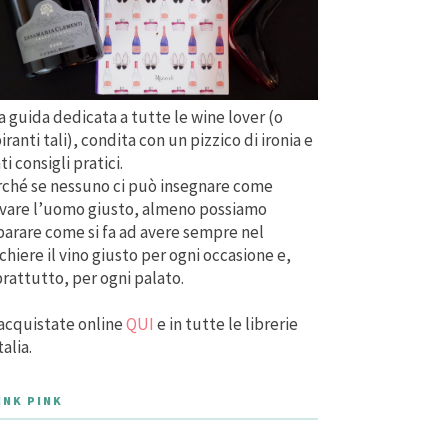
 guida dedicata a tutte le wine lover (o
iranti tali), condita con un pizzico di ironia e
ti consigli pratici.
ché se nessuno ci può insegnare come
vare l’uomo giusto, almeno possiamo
arare come si fa ad avere sempre nel
chiere il vino giusto per ogni occasione e,
rattutto, per ogni palato.
acquistate online
QUI
e in tutte le librerie
talia.
INK PINK