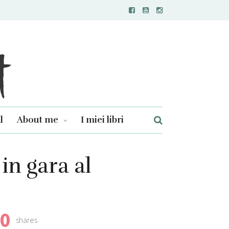
l
About me
I miei libri
in gara al
0
shares