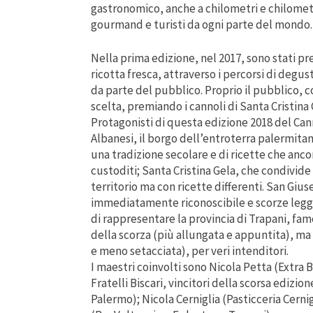
gastronomico, anche a chilometri e chilometri
gourmand e turisti da ogni parte del mondo.
Nella prima edizione, nel 2017, sono stati pre
ricotta fresca, attraverso i percorsi di degu
da parte del pubblico. Proprio il pubblico, c
scelta, premiando i cannoli di Santa Cristina 
Protagonisti di questa edizione 2018 del Cann
Albanesi, il borgo dell’entroterra palermita
una tradizione secolare e di ricette che an
custoditi; Santa Cristina Gela, che condivide 
territorio ma con ricette differenti. San Giu
immediatamente riconoscibile e scorze legger
di rappresentare la provincia di Trapani, fam
della scorza (più allungata e appuntita), ma 
e meno setacciata), per veri intenditori.
I maestri coinvolti sono Nicola Petta (Extra B
Fratelli Biscari, vincitori della scorsa edizio
Palermo); Nicola Cerniglia (Pasticceria Cern