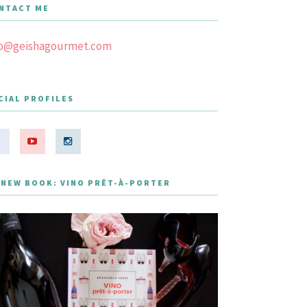
NTACT ME
fo@geishagourmet.com
CIAL PROFILES
 NEW BOOK: VINO PRÊT-À-PORTER