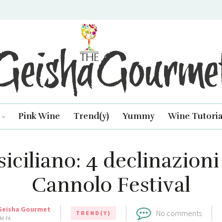
isha Gourmet
Pink Wine
Trend(y)
Yummy
Wine Tutoria
iciliano: 4 declinazioni 
Cannolo Festival
Geisha Gourmet
No comments
TREND(Y)
NI FA