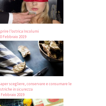
prire l’ostrica Incolumi
0 Febbraio 2019
aper scegliere, conservare e consumare le
striche in sicurezza
 Febbraio 2019