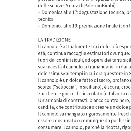
delle scorze. A cura di PalermoBimbi)
– Domenica alle 17: degustazione tecnica, pre
tecnica
– Domenica alle 19: premiazione finale (con
LA TRADIZIONE:
Il cannolo è attualmente tra i dolci più espo
età, continua raccoglie estimatori ovunque.
fuori dai confini siculi, ad opera dei tanti sic
sua maestà il cannolo si tramandano fin dai t
dolcissimus» ai tempi in cui era questore in Si
Il cannolo è un dolce fatto di sacro, profano 
scorza (“scùoccia”, in siciliano), è scura, cro
zucchero e gocce di cioccolato (e talvolta ca
Un’armonia di contrasti, bianco contro nero
candita, che contribuisce a creare un dolce p
Il cannolo va mangiato rigorosamente fresch
essere consumato o comunque da pochissimo. 
consumare il cannolo, perché la ricotta, rig