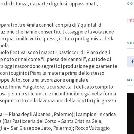
 di distanza, da parte di golosi, appassionati,
CO
in
parati oltre 4mila cannoli con più di 7 quintali di
stazione che hanno consentito l’assaggio e la votazione
on quasi mille voti espressi, è stato protagonista della
SO
Gela.
olo Festival sono i maestri pasticceri di: Piana degli
no noto ormai come “il paese dei cannoli”, custode di
cora oggi nascondono segreti di produzione gelosamente
con i cugini di Piana la materia prima dello stesso
seppe Jato, con una lavorazione originale e
MY
e. Infine Fulgatore, a cui spetta il delicato compito
osa per uno stile unico e inconfondibile già nella forma
soprattutto nella lavorazione della ricotta (più grezza
ar – Piana degli Albanesi, Palermo); i campioni in carica
ne (Bar Pasticceria del Corso – Santa Cristina Gela,
iglia – San Giuseppe Jato, Palermo); Rocco Vultaggio