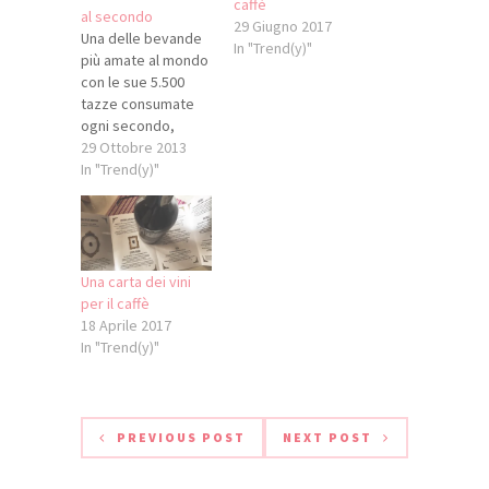
caffè
al secondo
29 Giugno 2017
Una delle bevande
In "Trend(y)"
più amate al mondo
con le sue 5.500
tazze consumate
ogni secondo,
presente in oltre
29 Ottobre 2013
180 paesi, è dal
In "Trend(y)"
1938 simbolo di
avanguardia,
innovazione e di un
vero e proprio stile
di vita. Ha costruito
Una carta dei vini
nel tempo una
per il caffè
generazione
18 Aprile 2017
metropolitana
In "Trend(y)"
sempre più
numerosa e
composita che,
attraverso…
PREVIOUS POST
NEXT POST