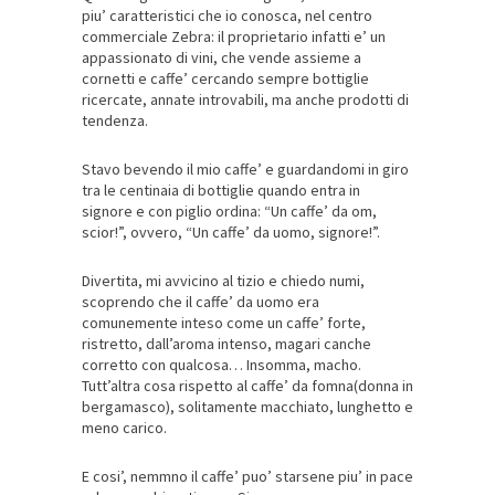
piu’ caratteristici che io conosca, nel centro
commerciale Zebra: il proprietario infatti e’ un
appassionato di vini, che vende assieme a
cornetti e caffe’ cercando sempre bottiglie
ricercate, annate introvabili, ma anche prodotti di
tendenza.
Stavo bevendo il mio caffe’ e guardandomi in giro
tra le centinaia di bottiglie quando entra in
signore e con piglio ordina: “Un caffe’ da om,
scior!”, ovvero, “Un caffe’ da uomo, signore!”.
Divertita, mi avvicino al tizio e chiedo numi,
scoprendo che il caffe’ da uomo era
comunemente inteso come un caffe’ forte,
ristretto, dall’aroma intenso, magari canche
corretto con qualcosa… Insomma, macho.
Tutt’altra cosa rispetto al caffe’ da fomna(donna in
bergamasco), solitamente macchiato, lunghetto e
meno carico.
E cosi’, nemmno il caffe’ puo’ starsene piu’ in pace