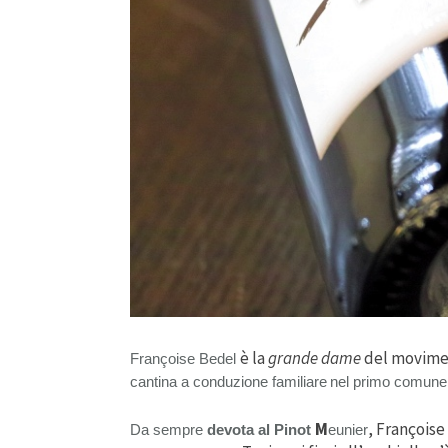
è la
grande dame
del movime
Françoise Bedel
cantina a conduzione familiare
nel primo comune 
M
, Françoise
Da sempre
devota al Pinot
eunier