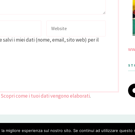
 salvi i miei dati (nome, email, sito web) per il
www
ST
.
Scopri come i tuoi dati vengono elaborati
.
 THEME DESIGNED BY MERIDIANTHEMES
 la migliore esperienza sul nostro sito. Se continui ad utilizzare questo 