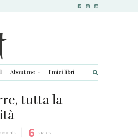
l
About me
I miei libri
re, tutta la
ità
6
mments
shares