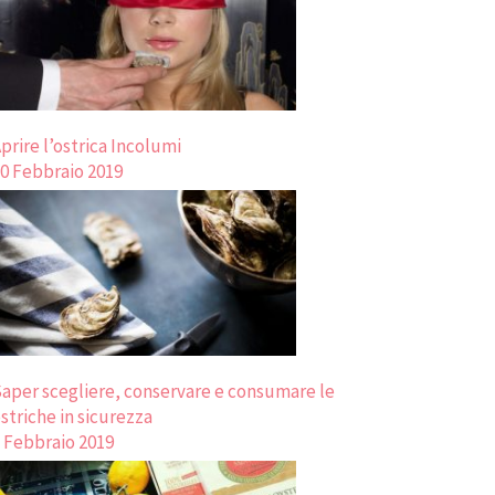
prire l’ostrica Incolumi
0 Febbraio 2019
aper scegliere, conservare e consumare le
striche in sicurezza
 Febbraio 2019