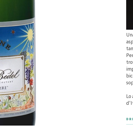
Una
asp
tan
Per
tro
imp
bic
sop
Lo 
d'I
DR