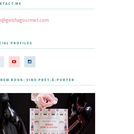
NTACT ME
fo@geishagourmet.com
CIAL PROFILES
 NEW BOOK: VINO PRÊT-À-PORTER