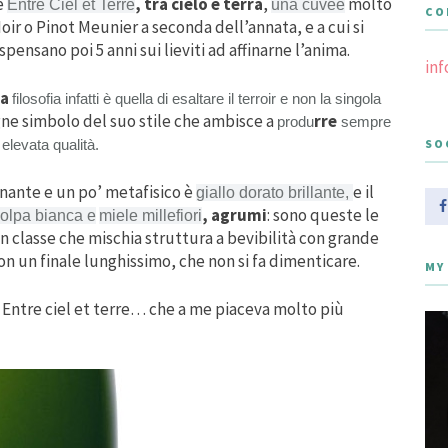
’è
, tra cielo e terra
,
molto
Entre Ciel et Terre
una cuvée
CO
oir o Pinot Meunier a seconda dell’annata, e a cui si
ensano poi 5 anni sui lieviti ad affinarne l’anima.
in
ua
filosofia infatti è quella di esaltare il terroir e non la singola
gne simbolo del suo stile che ambisce a
rre
produ
sempre
i
elevata qualità.
SO
nante e un po’ metafisico è
e il
giallo dorato brillante,
, agrumi
: sono queste le
polpa bianca e
miele millefiori
an classe che mischia struttura a bevibilità con grande
con un finale lunghissimo, che non si fa dimenticare.
MY
i Entre ciel et terre… che a me piaceva molto più