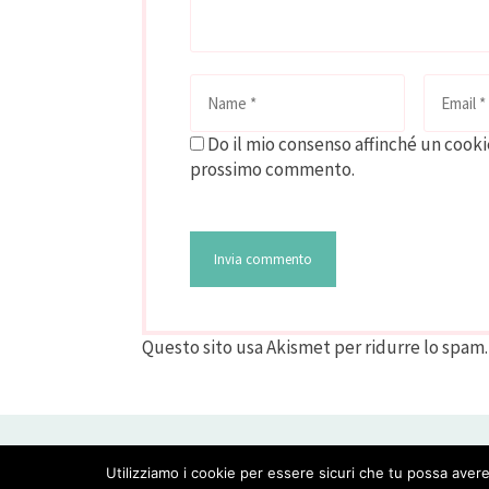
Do il mio consenso affinché un cookie
prossimo commento.
Questo sito usa Akismet per ridurre lo spam
CREATED WITH LOVE BY GEISHA GOURMET -
Utilizziamo i cookie per essere sicuri che tu possa avere