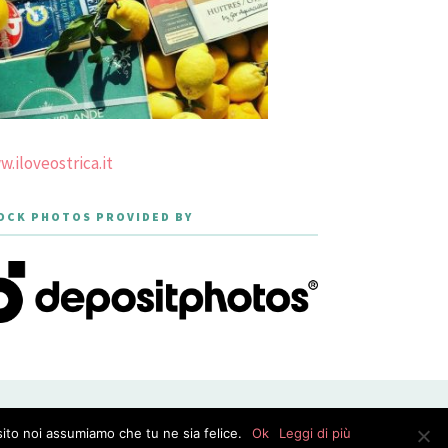
.iloveostrica.it
OCK PHOTOS PROVIDED BY
PRIVACY POLICY
sito noi assumiamo che tu ne sia felice.
Ok
Leggi di più