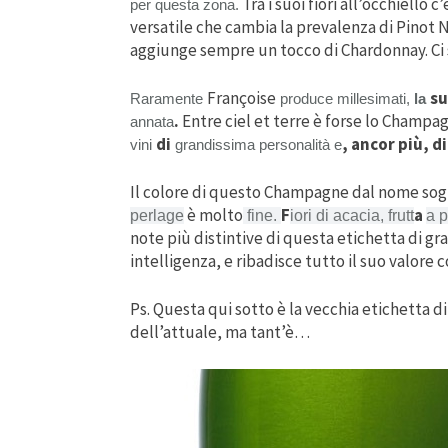
Tra i suoi fiori all’occhiello c
per questa zona.
versatile che cambia la prevalenza di Pinot N
aggiunge sempre un tocco di Chardonnay. Ci sp
Françoise
s
Raramente
produce millesimati,
la
.
Entre ciel et terre è forse lo Champa
annata
di
, ancor più, d
vini
grandissima personalità e
Il colore di questo Champagne dal nome sog
è molto
F
a
perlage
fine.
iori di acacia, frutt
a 
note più distintive di questa etichetta di gr
intelligenza, e ribadisce tutto il suo valore 
Ps. Questa qui sotto è la vecchia etichetta d
dell’attuale, ma tant’è…