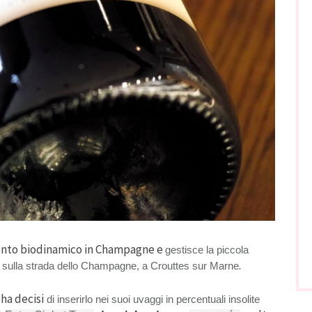
nto biodinamico in Champagne e
gestisce la piccola
.
sulla strada dello Champagne, a Crouttes sur Marne
ha decisi
di inserirlo nei suoi uvaggi in percentuali insolite