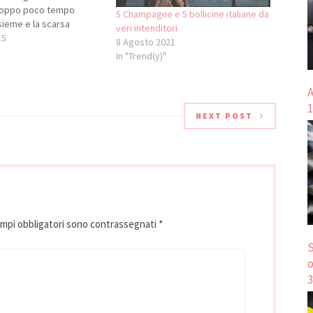
troppo poco tempo
5 Champagne e 5 bollicine italiane da
sieme e la scarsa
veri intenditori
ei gusti personali sono
15
8 Agosto 2021
ncipali secondo l'80% dei
In "Trend(y)"
uesto motivo il 42% dei
 rinuncia…
A
1
NEXT POST
ampi obbligatori sono contrassegnati
*
S
o
3