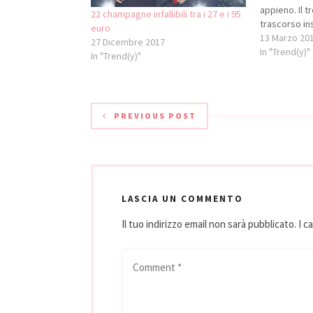
appieno. Il 
22 champagne infallibili tra i 27 e i 95
trascorso in
euro
conoscenza d
13 Marzo 20
27 Dicembre 2017
le cause pri
In "Trend(y)"
In "Trend(y)"
figli. Per q
figli italiani
PREVIOUS POST
LASCIA UN COMMENTO
Il tuo indirizzo email non sarà pubblicato.
I c