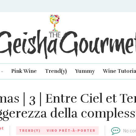
isha Gourmet
Pink Wine
Trend(y)
Yummy
Wine Tutoria
 | 3 | Entre Ciel et Ter
ggerezza della compless
et
No co
TREND(Y)
VINO PRÊT-À-PORTER