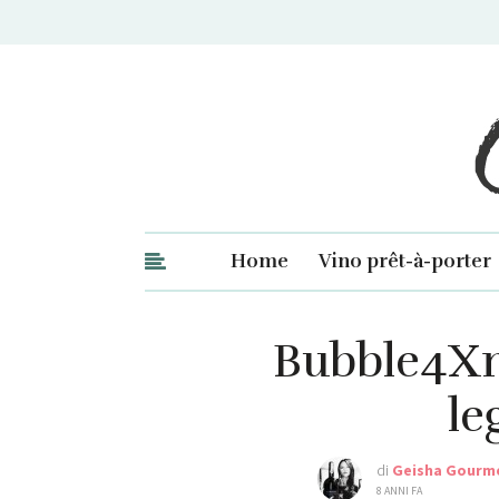
Ge
Home
Vino prêt-à-porter
Bubble4Xmas
le
di
Geisha Gourm
8 ANNI FA