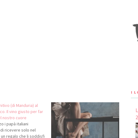
I 
itivo (di Manduria) al
L
. Il vino giusto per far
2
del nostro cuore
o i papà italiani
i ricevere solo nel
un regalo che li soddisfi