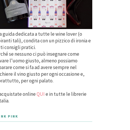
 guida dedicata a tutte le wine lover (o
iranti tali), condita con un pizzico di ironia e
ti consigli pratici.
ché se nessuno ci può insegnare come
vare l’uomo giusto, almeno possiamo
arare come si fa ad avere sempre nel
chiere il vino giusto per ogni occasione e,
rattutto, per ogni palato.
acquistate online
QUI
e in tutte le librerie
talia.
INK PINK