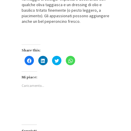
qualche oliva taggiasca e un dressing di olio e
basilico tritato finemente (o pesto leggero, a
piacimento). Gli appassionati possono aggiungere
anche un bel peperoncino fresco.
Share this:
Fai
Fai
Fai
Fai
clic
clic
clic
clic
per
qui
qui
per
condividere
per
per
condividere
su
condividere
condividere
su
Facebook
su
su
WhatsApp
Mi piace:
(Si
LinkedIn
Twitter
(Si
apre
(Si
(Si
apre
Caricamento...
in
apre
apre
in
una
in
in
una
nuova
una
una
nuova
finestra)
nuova
nuova
finestra)
finestra)
finestra)
Correlati