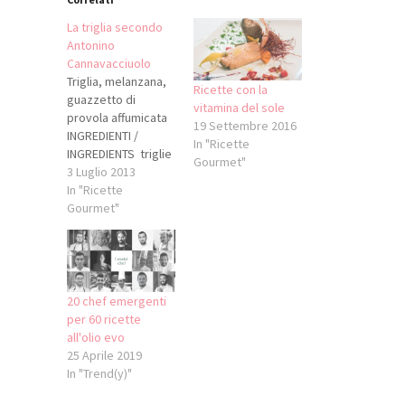
La triglia secondo
Antonino
Cannavacciuolo
Triglia, melanzana,
Ricette con la
guazzetto di
vitamina del sole
provola affumicata
19 Settembre 2016
INGREDIENTI /
In "Ricette
INGREDIENTS triglie
Gourmet"
di pezzatura 120 gr
3 Luglio 2013
l'una melanzane
In "Ricette
lunghe e piccole
Gourmet"
pomodori datterini
olio di semi di
arachidi olio extra
vergine di oliva (per
cottura e per
20 chef emergenti
conservazione
per 60 ricette
pomodorini)
all'olio evo
basilico aglio PER
25 Aprile 2019
GUAZZETTO DI
In "Trend(y)"
PROVOLA provola