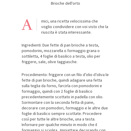
Brioche dell'orto
A
mici, una ricetta velocissima che
voglio condividere con voi visto che la
riuscita è stata interessante.
Ingredienti: Due fette di pan brioche a testa,
pomodorini, mozzarella o formaggio grana o
sottiletta, 4 foglie di basilico a testa, olio per
friggere, sale, olive taggiasche.
Procedimento: friggere con un filo d’olio d’oliva le
fette di pan brioche, quindi adagiare una fetta
sulla teglia da forno, farcirla con pomodorini e
formaggio, quindi con 2 foglie di basilico
precedentemente scottato in padella con olio.
Sormontare con la seconda fetta di pane,
decorare con pomodori, formaggio e le altre due
foglie di basilico sempre scottate. Procedere
così per tutte le altre brioche, una a testa.
Infornare per qualche minuto in modo che il
formaggio si sciolga. Impiattare decorando con