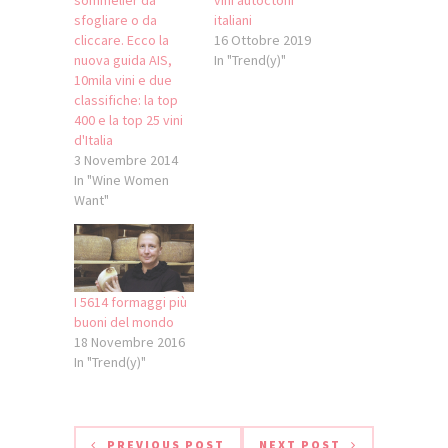
sfogliare o da
italiani
cliccare. Ecco la
16 Ottobre 2019
nuova guida AIS,
In "Trend(y)"
10mila vini e due
classifiche: la top
400 e la top 25 vini
d'Italia
3 Novembre 2014
In "Wine Women
Want"
I 5614 formaggi più
buoni del mondo
18 Novembre 2016
In "Trend(y)"
PREVIOUS POST
NEXT POST