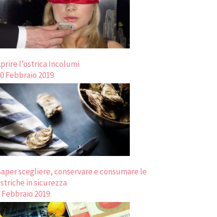
prire l’ostrica Incolumi
0 Febbraio 2019
aper scegliere, conservare e consumare le
striche in sicurezza
 Febbraio 2019