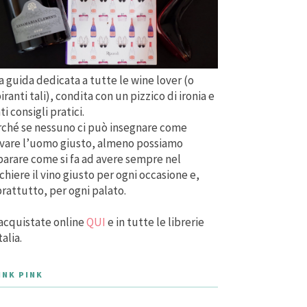
 guida dedicata a tutte le wine lover (o
iranti tali), condita con un pizzico di ironia e
ti consigli pratici.
ché se nessuno ci può insegnare come
vare l’uomo giusto, almeno possiamo
arare come si fa ad avere sempre nel
chiere il vino giusto per ogni occasione e,
rattutto, per ogni palato.
acquistate online
QUI
e in tutte le librerie
talia.
INK PINK