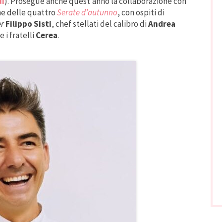
ui
). Prosegue anche quest’anno la collaborazione con
one delle quattro
Serate d’autunno
, con ospiti di
er
Filippo Sisti
, chef stellati del calibro di
Andrea
e i fratelli
Cerea
.