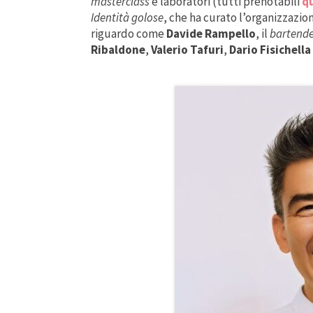
masterclass
e laboratori (tutti prenotabili
q
Identità golose
, che ha curato l’organizzazi
riguardo come
Davide Rampello
, il
bartend
Ribaldone
,
Valerio Tafuri
,
Dario Fisichella