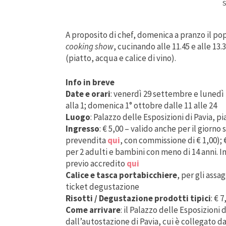
S
A proposito di chef, domenica a pranzo il po
cooking show
, cucinando alle 11.45 e alle 13.
(piatto, acqua e calice di vino).
Info in breve
Date e orari
: venerdì 29 settembre e lunedì 
alla 1; domenica 1° ottobre dalle 11 alle 24
Luogo
: Palazzo delle Esposizioni di Pavia, p
Ingresso
: € 5,00 – valido anche per il giorno 
prevendita
qui
, con commissione di € 1,00); 
per 2 adulti e bambini con meno di 14 anni. I
previo accredito
qui
Calice e tasca portabicchiere
, per gli assa
ticket degustazione
Risotti / Degustazione prodotti tipici
: € 
Come arrivare
: il Palazzo delle Esposizioni 
dall’autostazione di Pavia, cui è collegato d