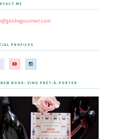
NTACT ME
fo@geishagourmet.com
CIAL PROFILES
 NEW BOOK: VINO PRÊT-À-PORTER