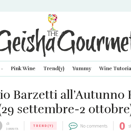
isha Gourmet
Pink Wine
Trend(y)
Yummy
Wine Tutoria
o Barzetti all’Autunno
(29 settembre-2 ottobre
0
di
No comments
s
TREND(Y)
3 ANNI FA