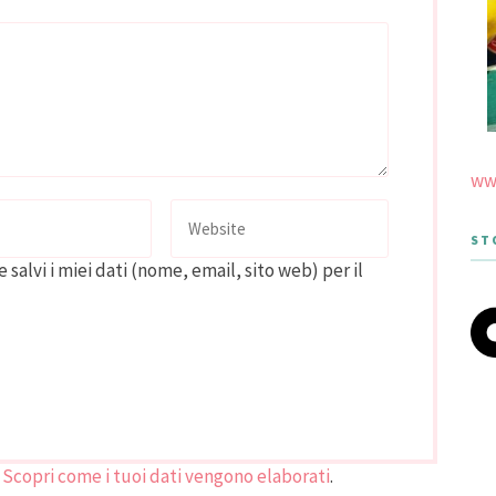
www
ST
 salvi i miei dati (nome, email, sito web) per il
.
Scopri come i tuoi dati vengono elaborati
.