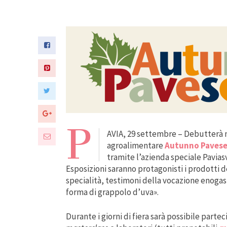
P
AVIA, 29 settembre – Debutterà n
agroalimentare
Autunno Paves
tramite l’azienda speciale Paviasv
Esposizioni saranno protagonisti i prodotti de
specialità, testimoni della vocazione enogas
forma di grappolo d’uva».
Durante i giorni di fiera sarà possibile parte