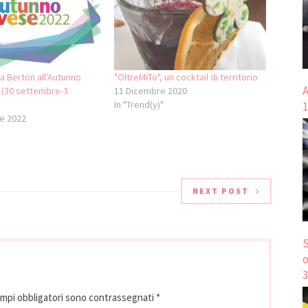
 Berton all'Autunno
"OltreMiTo", un cocktail di territorio
A
 (30 settembre-3
11 Dicembre 2020
In "Trend(y)"
1
e 2022
NEXT POST
S
o
3
ampi obbligatori sono contrassegnati
*