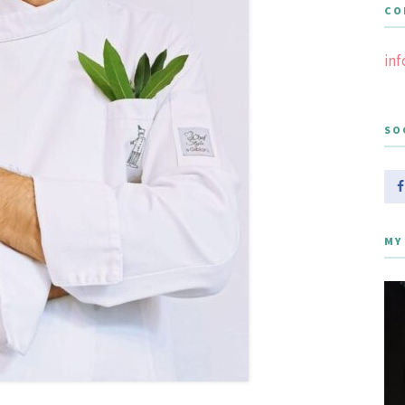
CO
in
SO
MY