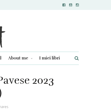
l
About me
I miei libri
 Pavese 2023
)
hares