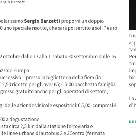
ergio Barzetti
polarissimo
Sergio Barzetti
proporrà un doppio
30 uno speciale risotto, che sarà poi servito a soli 7 euro
Una
asp
tan
2 ottobre dalle 17 alla 1; sabato 30 settembre dalle 16
Per
tro
iazzale Europa
imp
successivo – presso la biglietteria della fiera (in
bic
€ 2,50 ridotto per gli over 65; € 5,00 pacchetto famiglia
sop
ngresso gratuito anche per gli operatori di settore,
Lo 
ggi delle aziende vinicole espositrici: € 5,00, compresi 4
d'I
7,00 a degustazione
DR
dista circa 2,5 km dalla stazione ferroviaria e
alle linee urbane di autobus 3 e 3Centro (fermata