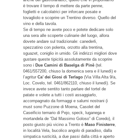
è trovare il tempo di mettere da parte penne,
foglietti e calcolatrici per inforcare posate e
tovagliolo e scoprire un Trentino diverso. Quello del
vino e della tavola.
Se di tempo ne avete poco e potete dedicare solo
una sera alle scoperte culinarie del luogo, allora
dovete andare sul tradizionale: canederli,
spezzatino con polenta, orzotto alla trentina,
sguazet, coniglio in umido. Gli indirizzi migliori dove
gustare queste tipicità assolutamente da scoprire
sono i
Due Camini di Baselga di Pinè
(tel.
0461/557200, chiuso la domenica sera e il lunedì) e
l’agritur
Ca’ dei Giosi di Terlago
(Via Villa Alta 9/a,
Loc. Covelo, tel. 0461/862110, chiuso il lunedì). Se
invece avete sentito tanto parlare del tortel de
patate e volete a tutti i costi assaggiarlo,
accompagnato da formaggi e salumi nostrani (i
must sono Puzzone di Moena, Casolet del
Caseificio ternario di Pejo, speck, luganega e
mortandela de “Dal Massimo Goloso” di Coredo), il
posto giusto più vicino a Trento è
Maso Finisterre
,
in località Vela, bucolico angolo di paradiso, dalla
simpatica rusticità, a due passi dalla città e aperto