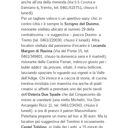
Via S.S Cosma e
anche all’ora della merenda (
Damiano 6, Trento, tel. 0461/825752, chiuso il
lunedì
).
Per un tagliere veloce o un aperitivo easy chic in
centro città c’è sempre lo
Scrigno del Duomo
,
ristorante stellato ubicato al numero 29 della
centralissima – e suggestiva – piazza Duomo a
Trento (tel. 0461/220030, chiuso il lunedì). Altra
location stellata dal panorama d’incanto è L
ocanda
Margon di Ravina
(Via del Ponte 15, tel.
0461/349401, chiuso la domenica sera e il martedì),
ristorante delle Cantine Ferrari, indirizzo giusto per i
buble addict: da provare, infatti, il menu bollicine,
lasciando spaziare lo sguardo sui vigneti e la Valle
dell’Adige. Chi invece è a caccia di storia, di cucina
trentina rivisitata con maestria ma anche di piatti
creativi si affretti a prenotare uno dei pochi tavoli
dell’
Osteria Due Spade
che dal Cinquecento dà
ristoro ai viandanti (una stella Michelin, Via Don
Arcangelo Rizzi 11, tel. 0461/234343, chiuso il
lunedì): a ora di pranzo il patron
Massimiliano
Peterlana propone un menu ad hoc a 30 euro. Ma la
location più suggestiva del Trentino è sicuramente
Castel Toblino
, in Valle dei Laghi, a 15 minuti da