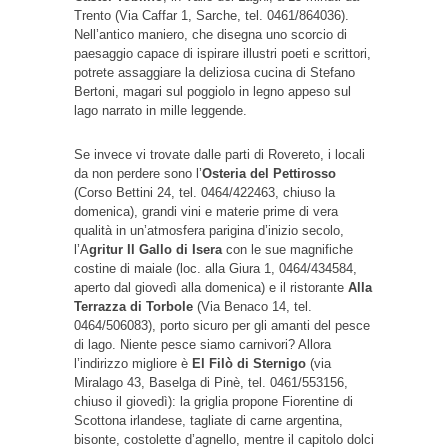
Trento (Via Caffar 1, Sarche, tel. 0461/864036).
Nell’antico maniero, che disegna uno scorcio di
paesaggio capace di ispirare illustri poeti e scrittori,
potrete assaggiare la deliziosa cucina di Stefano
Bertoni, magari sul poggiolo in legno appeso sul
lago narrato in mille leggende.
Se invece vi trovate dalle parti di Rovereto, i locali
da non perdere sono l’
Osteria del Pettirosso
(Corso Bettini 24, tel. 0464/422463, chiuso la
domenica), grandi vini e materie prime di vera
qualità in un’atmosfera parigina d’inizio secolo,
l’A
gritur Il Gallo di Isera
con le sue magnifiche
costine di maiale (loc. alla Giura 1, 0464/434584,
aperto dal giovedì alla domenica) e il ristorante
Alla
Terrazza di Torbole
(Via Benaco 14, tel.
0464/506083), porto sicuro per gli amanti del pesce
di lago. Niente pesce siamo carnivori? Allora
l’indirizzo migliore è
El Filò di Sternigo
(via
Miralago 43, Baselga di Pinè, tel. 0461/553156,
chiuso il giovedì): la griglia propone Fiorentine di
Scottona irlandese, tagliate di carne argentina,
bisonte, costolette d’agnello, mentre il capitolo dolci