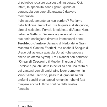
vi potrebbe regalare qualcosa di insperato. Qui,
infatti, la specialità sono i gelati: quello al
gorgonzola con pere alla grappa è davvero
memorabile.
I vini assolutamente da non perdere? Partiamo
dalle bollicine TrentoDoc, tra le quali si distinguono,
oltre al notissimo Ferrari, le etichette di Abate Nero,
Letrari e Methius. Se siete appassionati di rossi,
due perle enologiche davvero interessanti sono i
Teroldego d’autore
Dannato di Redondel e Gran
Masetto di Cantina Endrizzi, ma anche il Sangue di
Drago dell’azienda agricola Donati (che produce
anche un ottimo Syrah). Tra i bianchi non perdetevi
l’
Olivar di Cesconi
o il Mueller Thurgau di Villa
Corniole e poi chiudete in bellezza con una rarità di
cui vantarsi con gli amici wine lover come voi: in
Vino Santo Trentino
, passito di gran lusso dai
profumi canditi e dai sapori romantici, che vi farà
rompere anche l’ultimo confine della vostra
fantasia.
Share this: