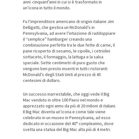
anni: cinquant’anni in cui si è trasformato in
un’icona in tutto il mondo.
Fu l’imprenditore americano di origini italiane Jim
Delligatti, che gestiva un McDonald’s in
Pennsylvania, ad avere l’intuizione di raddoppiare
il “semplice” hamburger creando una
combinazione perfetta tra le due fette di carne, il
pane ricoperto di sesamo, le cipolle, i cetriolini
sottaceto, il formaggio, la lattuga e la salsa
speciale. Sette centimetri di puro gusto che
vengono ben presto inseriti in tutti i ristoranti
McDonald’s degli Stati Uniti al prezzo di 45
centesimi di dollaro.
Un successo inarrestabile, che oggi vede il Big
Mac venduto in oltre 100 Paesi nel mondo e
apprezzato ogni anno da più di 20 milioni di italiani.
Il Big Mac diventa un’icona e come tale viene
celebrato in un museo in Pennsylvania, ad esso
dedicato in occasione del 40° compleanno, dove
svetta una statua del Big Mac alta più di 4 metri.