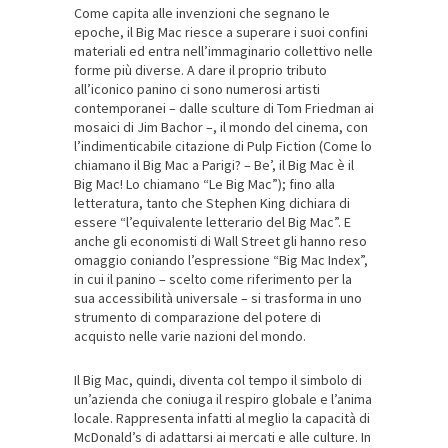
Come capita alle invenzioni che segnano le
epoche, il Big Mac riesce a superare i suoi confini
materiali ed entra nell’immaginario collettivo nelle
forme più diverse. A dare il proprio tributo
all’iconico panino ci sono numerosi artisti
contemporanei – dalle sculture di Tom Friedman ai
mosaici di Jim Bachor –, il mondo del cinema, con
l’indimenticabile citazione di Pulp Fiction (Come lo
chiamano il Big Mac a Parigi? – Be’, il Big Mac è il
Big Mac! Lo chiamano “Le Big Mac”); fino alla
letteratura, tanto che Stephen King dichiara di
essere “l’equivalente letterario del Big Mac”. E
anche gli economisti di Wall Street gli hanno reso
omaggio coniando l’espressione “Big Mac Index”,
in cui il panino – scelto come riferimento per la
sua accessibilità universale – si trasforma in uno
strumento di comparazione del potere di
acquisto nelle varie nazioni del mondo.
Il Big Mac, quindi, diventa col tempo il simbolo di
un’azienda che coniuga il respiro globale e l’anima
locale. Rappresenta infatti al meglio la capacità di
McDonald’s di adattarsi ai mercati e alle culture. In