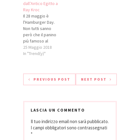
dall’Antico Egitto a
Italian Focaccia
Ray Kroc
(dopo Mozzarillo e
Il 28 maggio è
McItaly...), nuovo
l'Hamburger Day.
panino proposto da
Non tutti sanno
Mc France. Non so
però che il panino
se sono contenta
più famoso al
che l'Italia sia
mondo, simbolo
25 Maggio 2018
venduta in questo
della gastronomia
In "Trend(y)"
modo,…
made in USA, ha
radici molto più
lontane. Se le prime
tracce risalgono
PREVIOUS POST
NEXT POST
all’Antico Egitto,
quando veniva
consumato sotto
forma di polpetta, è
a cavallo del XVIII e
LASCIA UN COMMENTO
XIX secolo…
Il tuo indirizzo email non sarà pubblicato.
I campi obbligatori sono contrassegnati
*