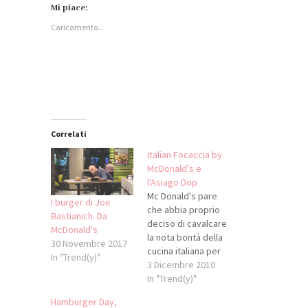
Facebook
su
su
WhatsApp
Mi piace:
(Si
LinkedIn
Twitter
(Si
apre
(Si
(Si
apre
Caricamento...
in
apre
apre
in
una
in
in
una
nuova
una
una
nuova
finestra)
nuova
nuova
finestra)
finestra)
finestra)
Correlati
Italian Focaccia by
McDonald's e
l'Asiago Dop
Mc Donald's pare
I burger di Joe
che abbia proprio
Bastianich. Da
deciso di cavalcare
McDonald's
la nota bontà della
30 Novembre 2017
cucina italiana per
In "Trend(y)"
continuare a
3 Dicembre 2010
sfornare il suo
In "Trend(y)"
business milionario.
Hamburger Day,
Adesso tocca a