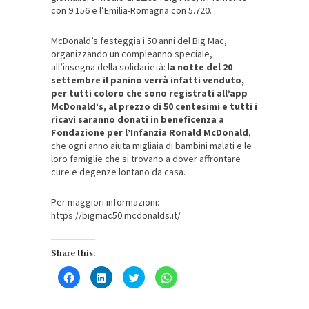
con 9.156 e l’Emilia-Romagna con 5.720.
McDonald’s festeggia i 50 anni del Big Mac,
organizzando un compleanno speciale,
all’insegna della solidarietà: l
a notte del 20
settembre il panino verrà infatti venduto,
per tutti coloro che sono registrati all’app
McDonald’s, al prezzo di 50 centesimi e tutti i
ricavi saranno donati in beneficenza a
Fondazione per l’Infanzia Ronald McDonald
,
che ogni anno aiuta migliaia di bambini malati e le
loro famiglie che si trovano a dover affrontare
cure e degenze lontano da casa.
Per maggiori informazioni:
https://bigmac50.mcdonalds.it/
Share this:
Fai
Fai
Fai
Fai
clic
clic
clic
clic
per
qui
qui
per
condividere
per
per
condividere
su
condividere
condividere
su